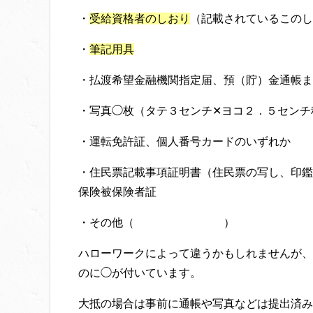
・
受給資格者のしおり
（記載されているこのし
・
筆記用具
・払渡希望金融機関指定届、預（貯）金通帳ま
・写真◯枚（タテ３センチ✕ヨコ２．５センチ
・運転免許証、個人番号カードのいずれか
・住民票記載事項証明書（住民票の写し、印鑑
保険被保険者証
・その他（ ）
ハローワークによって違うかもしれませんが、
のに◯が付いています。
大抵の場合は事前に通帳や写真などは提出済み