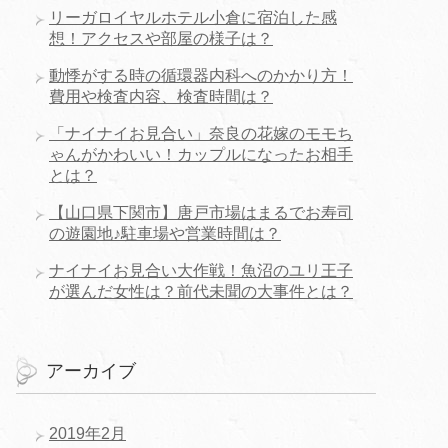
リーガロイヤルホテル小倉に宿泊した感
想！アクセスや部屋の様子は？
動悸がする時の循環器内科へのかかり方！
費用や検査内容、検査時間は？
「ナイナイお見合い」奈良の花嫁のモモち
ゃんがかわいい！カップルになったお相手
とは？
【山口県下関市】唐戸市場はまるでお寿司
の遊園地♪駐車場や営業時間は？
ナイナイお見合い大作戦！魚沼のユリ王子
が選んだ女性は？前代未聞の大事件とは？
アーカイブ
2019年2月