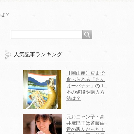
容は？
人気記事ランキング
【岡山産】皮まで
食べられる「もん
げーバナナ」の１
本の値段や購入方
法は？
元おニャン子・高
井麻巳子は斉藤由
貴の親友だった！