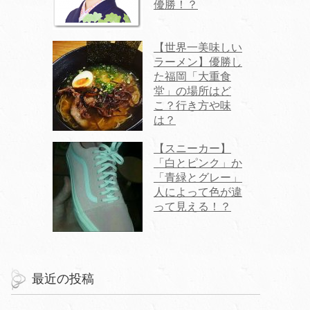
優勝！？
【世界一美味しい
ラーメン】優勝し
た福岡「大重食
堂」の場所はど
こ？行き方や味
は？
【スニーカー】
「白とピンク」か
「青緑とグレー」
人によって色が違
って見える！？
最近の投稿