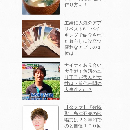
作り方も！
主婦に人気のアプ
リベスト6！バイ
キングで紹介され
た暮らしに役立つ
便利なアプリの１
位は？
ナイナイお見合い
大作戦！魚沼のユ
リ王子が選んだ女
性は？前代未聞の
大事件とは？
【金スマ】「歌怪
獣」島津亜矢の歌
唱力は？３年間で
のど自慢１００回