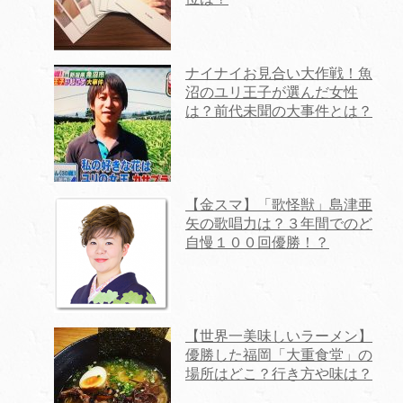
ナイナイお見合い大作戦！魚
沼のユリ王子が選んだ女性
は？前代未聞の大事件とは？
【金スマ】「歌怪獣」島津亜
矢の歌唱力は？３年間でのど
自慢１００回優勝！？
【世界一美味しいラーメン】
優勝した福岡「大重食堂」の
場所はどこ？行き方や味は？