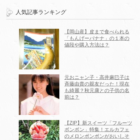
人気記事ランキング
【岡山産】皮まで食べられる
「もんげーバナナ」の１本の
値段や購入方法は？
元おニャン子・高井麻巳子は
斉藤由貴の親友だった！現在
も綺麗？秋元康との子供の名
前は？
【ZIP】新スイーツ「フルーツ
ボンボン」特集！エルカフェ
のメロンボンボンがおいしそ