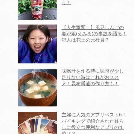
う！
【人生激変！】風見しんごの
妻が娘(えみる)の事故を語る！
犯人は花王の元社員？
味噌汁を作る時に味噌が少し
足りない時はこれがおスス
メ！昆布醤油の作り方も！
主婦に人気のアプリベスト6！
バイキングで紹介された暮ら
しに役立つ便利なアプリの１
位は？