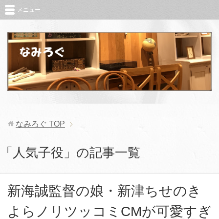
メニュー
なみろぐ
TOP
「人気子役」の記事一覧
新海誠監督の娘・新津ちせのき
よらノリツッコミCMが可愛すぎ