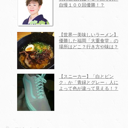
自慢１００回優勝！？
【世界一美味しいラーメン】
優勝した福岡「大重食堂」の
場所はどこ？行き方や味は？
【スニーカー】「白とピン
ク」か「青緑とグレー」人に
よって色が違って見える！？