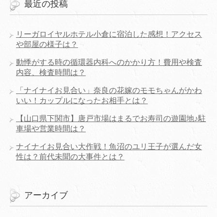
最近の投稿
リーガロイヤルホテル小倉に宿泊した感想！アクセス
や部屋の様子は？
動悸がする時の循環器内科へのかかり方！費用や検査
内容、検査時間は？
「ナイナイお見合い」奈良の花嫁のモモちゃんがかわ
いい！カップルになったお相手とは？
【山口県下関市】唐戸市場はまるでお寿司の遊園地♪駐
車場や営業時間は？
ナイナイお見合い大作戦！魚沼のユリ王子が選んだ女
性は？前代未聞の大事件とは？
アーカイブ