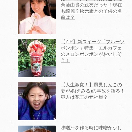
斉藤由貴の親友だった！現在
も綺麗？秋元康との子供の名
前は？
【ZIP】新スイーツ「フルーツ
ボンボン」特集！エルカフェ
のメロンボンボンがおいしそ
う！
【人生激変！】風見しんごの
妻が娘(えみる)の事故を語る！
犯人は花王の元社員？
味噌汁を作る時に味噌が少し