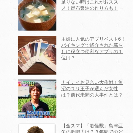
足りない時はこれがおスス
メ！昆布醤油の作り方も！
主婦に人気のアプリベスト6！
バイキングで紹介された暮ら
しに役立つ便利なアプリの１
位は？
ナイナイお見合い大作戦！魚
沼のユリ王子が選んだ女性
は？前代未聞の大事件とは？
【金スマ】「歌怪獣」島津亜
矢の歌唱力は？３年間でのど