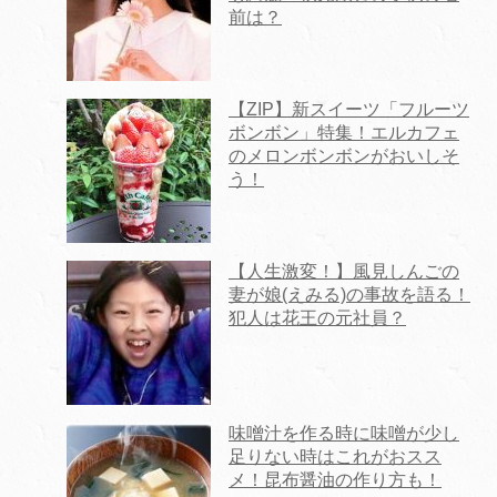
前は？
【ZIP】新スイーツ「フルーツ
ボンボン」特集！エルカフェ
のメロンボンボンがおいしそ
う！
【人生激変！】風見しんごの
妻が娘(えみる)の事故を語る！
犯人は花王の元社員？
味噌汁を作る時に味噌が少し
足りない時はこれがおスス
メ！昆布醤油の作り方も！