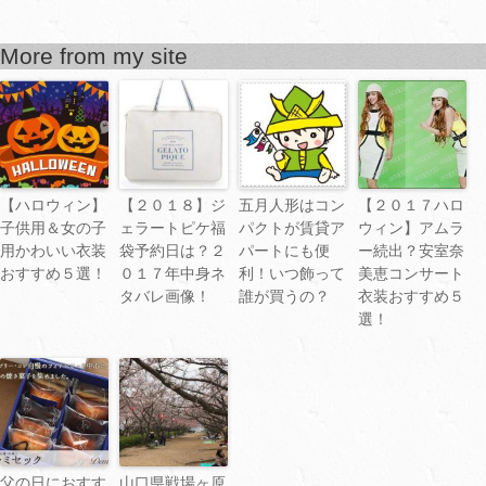
More from my site
【ハロウィン】
【２０１８】ジ
五月人形はコン
【２０１７ハロ
子供用＆女の子
ェラートピケ福
パクトが賃貸ア
ウィン】アムラ
用かわいい衣装
袋予約日は？２
パートにも便
ー続出？安室奈
おすすめ５選！
０１７年中身ネ
利！いつ飾って
美恵コンサート
タバレ画像！
誰が買うの？
衣装おすすめ５
選！
父の日におすす
山口県戦場ヶ原