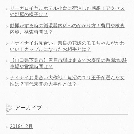
リーガロイヤルホテル小倉に宿泊した感想！アクセス
や部屋の様子は？
動悸がする時の循環器内科へのかかり方！費用や検査
内容、検査時間は？
「ナイナイお見合い」奈良の花嫁のモモちゃんがかわ
いい！カップルになったお相手とは？
【山口県下関市】唐戸市場はまるでお寿司の遊園地♪駐
車場や営業時間は？
ナイナイお見合い大作戦！魚沼のユリ王子が選んだ女
性は？前代未聞の大事件とは？
アーカイブ
2019年2月