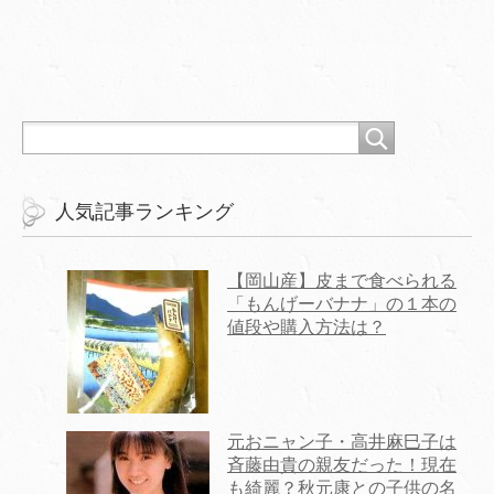
人気記事ランキング
【岡山産】皮まで食べられる
「もんげーバナナ」の１本の
値段や購入方法は？
元おニャン子・高井麻巳子は
斉藤由貴の親友だった！現在
も綺麗？秋元康との子供の名