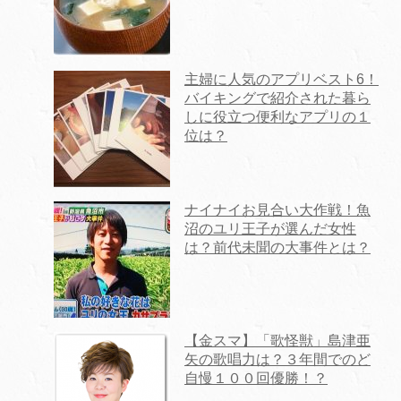
主婦に人気のアプリベスト6！
バイキングで紹介された暮ら
しに役立つ便利なアプリの１
位は？
ナイナイお見合い大作戦！魚
沼のユリ王子が選んだ女性
は？前代未聞の大事件とは？
【金スマ】「歌怪獣」島津亜
矢の歌唱力は？３年間でのど
自慢１００回優勝！？