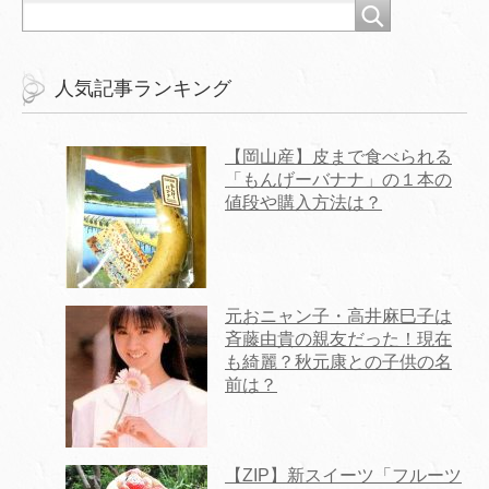
人気記事ランキング
【岡山産】皮まで食べられる
「もんげーバナナ」の１本の
値段や購入方法は？
元おニャン子・高井麻巳子は
斉藤由貴の親友だった！現在
も綺麗？秋元康との子供の名
前は？
【ZIP】新スイーツ「フルーツ