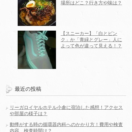
場所はどこ？行き方や味は？
【スニーカー】「白とピン
ク」か「青緑とグレー」人に
よって色が違って見える！？
最近の投稿
リーガロイヤルホテル小倉に宿泊した感想！アクセス
や部屋の様子は？
動悸がする時の循環器内科へのかかり方！費用や検査
内容、検査時間は？