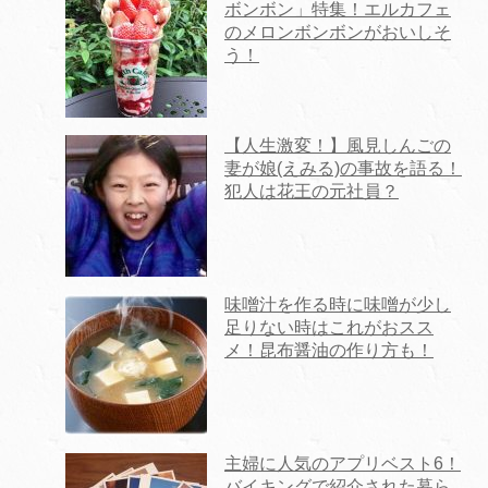
ボンボン」特集！エルカフェ
のメロンボンボンがおいしそ
う！
【人生激変！】風見しんごの
妻が娘(えみる)の事故を語る！
犯人は花王の元社員？
味噌汁を作る時に味噌が少し
足りない時はこれがおスス
メ！昆布醤油の作り方も！
主婦に人気のアプリベスト6！
バイキングで紹介された暮ら