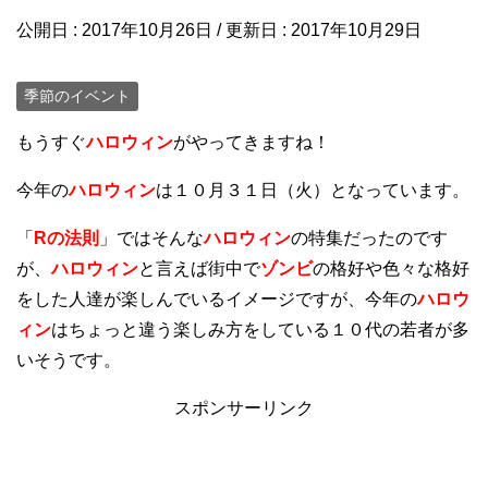
公開日 :
2017年10月26日
/ 更新日 :
2017年10月29日
季節のイベント
もうすぐ
ハロウィン
がやってきますね！
今年の
ハロウィン
は１０月３１日（火）となっています。
「
Rの法則
」ではそんな
ハロウィン
の特集だったのです
が、
ハロウィン
と言えば街中で
ゾンビ
の格好や色々な格好
をした人達が楽しんでいるイメージですが、今年の
ハロウ
ィン
はちょっと違う楽しみ方をしている１０代の若者が多
いそうです。
スポンサーリンク