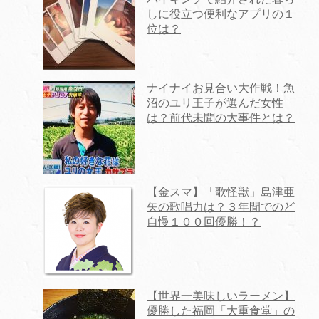
しに役立つ便利なアプリの１
位は？
ナイナイお見合い大作戦！魚
沼のユリ王子が選んだ女性
は？前代未聞の大事件とは？
【金スマ】「歌怪獣」島津亜
矢の歌唱力は？３年間でのど
自慢１００回優勝！？
【世界一美味しいラーメン】
優勝した福岡「大重食堂」の