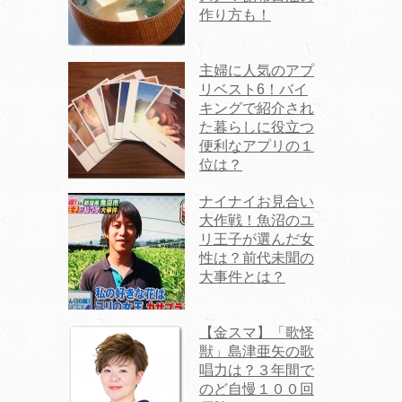
作り方も！
主婦に人気のアプ
リベスト6！バイ
キングで紹介され
た暮らしに役立つ
便利なアプリの１
位は？
ナイナイお見合い
大作戦！魚沼のユ
リ王子が選んだ女
性は？前代未聞の
大事件とは？
【金スマ】「歌怪
獣」島津亜矢の歌
唱力は？３年間で
のど自慢１００回