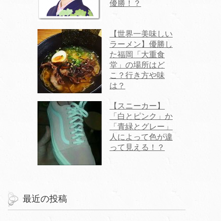
優勝！？
【世界一美味しい
ラーメン】優勝し
た福岡「大重食
堂」の場所はど
こ？行き方や味
は？
【スニーカー】
「白とピンク」か
「青緑とグレー」
人によって色が違
って見える！？
最近の投稿