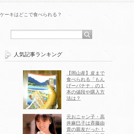
ンケーキはどこで食べられる？
人気記事ランキング
【岡山産】皮まで
食べられる「もん
げーバナナ」の１
本の値段や購入方
法は？
元おニャン子・高
井麻巳子は斉藤由
貴の親友だった！