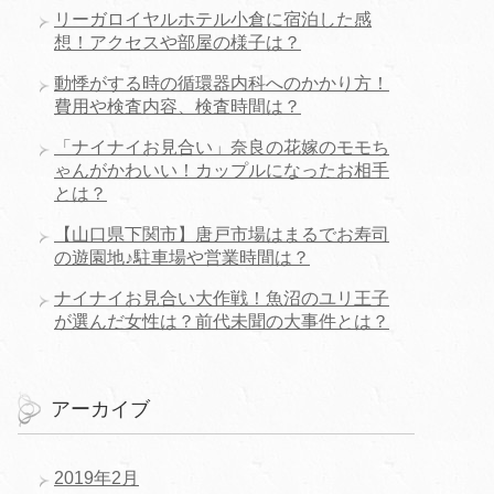
リーガロイヤルホテル小倉に宿泊した感
想！アクセスや部屋の様子は？
動悸がする時の循環器内科へのかかり方！
費用や検査内容、検査時間は？
「ナイナイお見合い」奈良の花嫁のモモち
ゃんがかわいい！カップルになったお相手
とは？
【山口県下関市】唐戸市場はまるでお寿司
の遊園地♪駐車場や営業時間は？
ナイナイお見合い大作戦！魚沼のユリ王子
が選んだ女性は？前代未聞の大事件とは？
アーカイブ
2019年2月