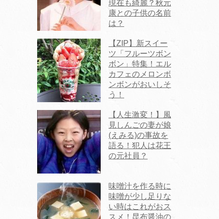
現在も綺麗？秋元
康との子供の名前
は？
【ZIP】新スイー
ツ「フルーツボン
ボン」特集！エル
カフェのメロンボ
ンボンがおいしそ
う！
【人生激変！】風
見しんごの妻が娘
(えみる)の事故を
語る！犯人は花王
の元社員？
味噌汁を作る時に
味噌が少し足りな
い時はこれがおス
スメ！昆布醤油の