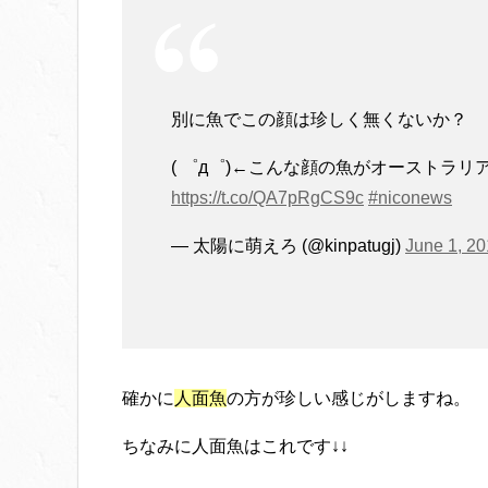
別に魚でこの顔は珍しく無くないか？
( ゜д゜)←こんな顔の魚がオーストラ
https://t.co/QA7pRgCS9c
#niconews
— 太陽に萌えろ (@kinpatugj)
June 1, 2
確かに
人面魚
の方が珍しい感じがしますね。
ちなみに人面魚はこれです↓↓