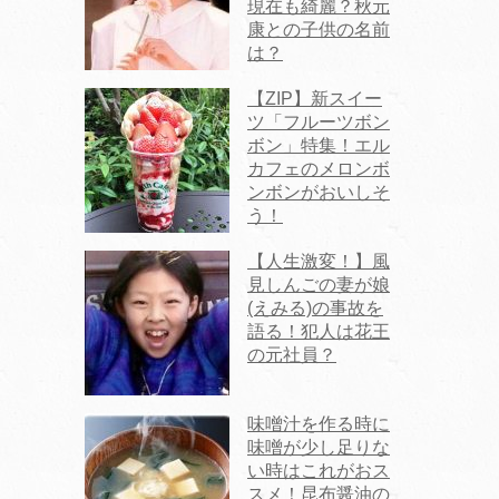
現在も綺麗？秋元
康との子供の名前
は？
【ZIP】新スイー
ツ「フルーツボン
ボン」特集！エル
カフェのメロンボ
ンボンがおいしそ
う！
【人生激変！】風
見しんごの妻が娘
(えみる)の事故を
語る！犯人は花王
の元社員？
味噌汁を作る時に
味噌が少し足りな
い時はこれがおス
スメ！昆布醤油の