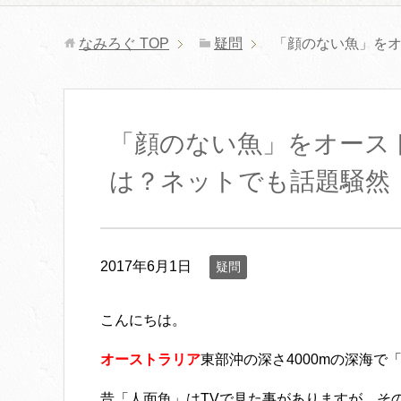
なみろぐ
TOP
疑問
「顔のない魚」を
「顔のない魚」をオース
は？ネットでも話題騒然
2017年6月1日
疑問
こんにちは。
オーストラリア
東部沖の深さ4000mの深海で
昔「人面魚」はTVで見た事がありますが、そ