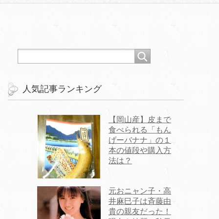
人気記事ランキング
【岡山産】皮まで
食べられる「もん
げーバナナ」の１
本の値段や購入方
法は？
元おニャン子・高
井麻巳子は斉藤由
貴の親友だった！