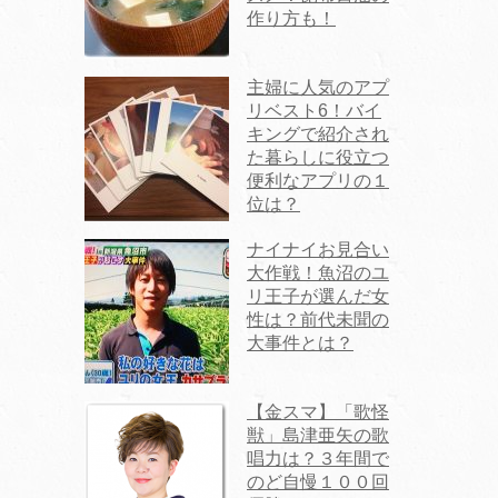
作り方も！
主婦に人気のアプ
リベスト6！バイ
キングで紹介され
た暮らしに役立つ
便利なアプリの１
位は？
ナイナイお見合い
大作戦！魚沼のユ
リ王子が選んだ女
性は？前代未聞の
大事件とは？
【金スマ】「歌怪
獣」島津亜矢の歌
唱力は？３年間で
のど自慢１００回