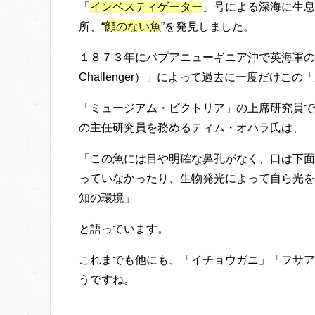
「
インベスティゲーター
」号による深海に生息
所、“
顔のない魚
”を発見しました。
１８７３年にパプアニューギニア沖で英海軍の
Challenger）」によって過去に一度だけ
「ミュージアム・ビクトリア」の上席研究員で
の主任研究員を務めるティム・オハラ氏は、
「この魚には目や明確な鼻孔がなく、口は下面
っていなかったり、生物発光によって自ら光を
知の環境」
と語っています。
これまでも他にも、「イチョウガニ」「フサア
うですね。