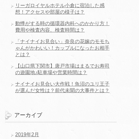
リーガロイヤルホテル小倉に宿泊した感
想！アクセスや部屋の様子は？
動悸がする時の循環器内科へのかかり方！
費用や検査内容、検査時間は？
「ナイナイお見合い」奈良の花嫁のモモち
ゃんがかわいい！カップルになったお相手
とは？
【山口県下関市】唐戸市場はまるでお寿司
の遊園地♪駐車場や営業時間は？
ナイナイお見合い大作戦！魚沼のユリ王子
が選んだ女性は？前代未聞の大事件とは？
アーカイブ
2019年2月