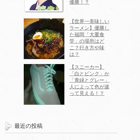
優勝！？
【世界一美味しい
ラーメン】優勝し
た福岡「大重食
堂」の場所はど
こ？行き方や味
は？
【スニーカー】
「白とピンク」か
「青緑とグレー」
人によって色が違
って見える！？
最近の投稿