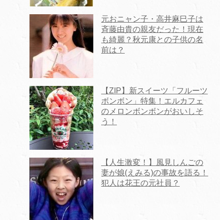
元おニャン子・高井麻巳子は
斉藤由貴の親友だった！現在
も綺麗？秋元康との子供の名
前は？
【ZIP】新スイーツ「フルーツ
ボンボン」特集！エルカフェ
のメロンボンボンがおいしそ
う！
【人生激変！】風見しんごの
妻が娘(えみる)の事故を語る！
犯人は花王の元社員？