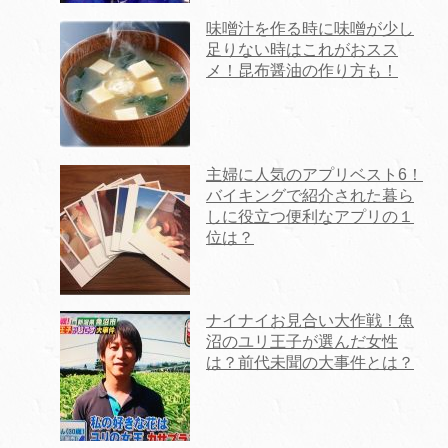
味噌汁を作る時に味噌が少し
足りない時はこれがおスス
メ！昆布醤油の作り方も！
主婦に人気のアプリベスト6！
バイキングで紹介された暮ら
しに役立つ便利なアプリの１
位は？
ナイナイお見合い大作戦！魚
沼のユリ王子が選んだ女性
は？前代未聞の大事件とは？