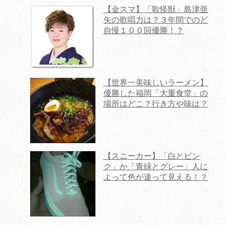
【金スマ】「歌怪獣」島津亜
矢の歌唱力は？３年間でのど
自慢１００回優勝！？
【世界一美味しいラーメン】
優勝した福岡「大重食堂」の
場所はどこ？行き方や味は？
【スニーカー】「白とピン
ク」か「青緑とグレー」人に
よって色が違って見える！？