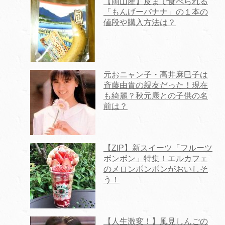
【岡山産】皮まで食べられる
「もんげーバナナ」の１本の
値段や購入方法は？
元おニャン子・高井麻巳子は
斉藤由貴の親友だった！現在
も綺麗？秋元康との子供の名
前は？
【ZIP】新スイーツ「フルーツ
ボンボン」特集！エルカフェ
のメロンボンボンがおいしそ
う！
【人生激変！】風見しんごの