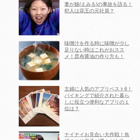
妻が娘(えみる)の事故を語る！
犯人は花王の元社員？
味噌汁を作る時に味噌が少し
足りない時はこれがおスス
メ！昆布醤油の作り方も！
主婦に人気のアプリベスト6！
バイキングで紹介された暮ら
しに役立つ便利なアプリの１
位は？
ナイナイお見合い大作戦！魚