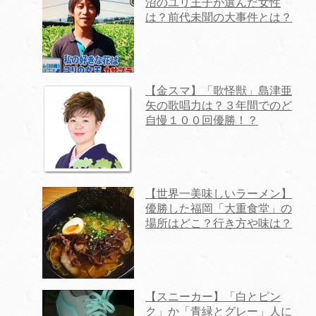
沼のユリ王子が選んだ女性
は？前代未聞の大事件とは？
【金スマ】「歌怪獣」島津亜
矢の歌唱力は？３年間でのど
自慢１００回優勝！？
【世界一美味しいラーメン】
優勝した福岡「大重食堂」の
場所はどこ？行き方や味は？
【スニーカー】「白とピン
ク」か「青緑とグレー」人に