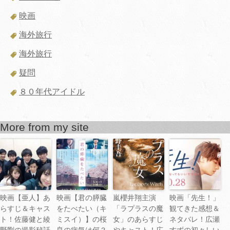
映画
海外旅行
海外旅行
疑問
８０年代アイドル
More from my site
映画【亜人】あ
映画【君の膵臓
嵐櫻井翔主演
映画「先生！」
らすじ＆キャス
をたべたい（キ
「ラプラスの魔
観てきた感想＆
ト！佐藤健と綾
ミスイ）】の桜
女」のあらすじ
ネタバレ！広瀬