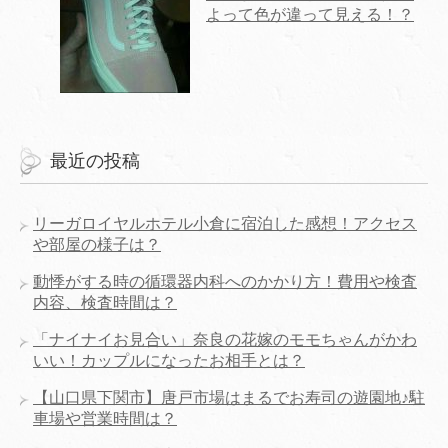
よって色が違って見える！？
最近の投稿
リーガロイヤルホテル小倉に宿泊した感想！アクセス
や部屋の様子は？
動悸がする時の循環器内科へのかかり方！費用や検査
内容、検査時間は？
「ナイナイお見合い」奈良の花嫁のモモちゃんがかわ
いい！カップルになったお相手とは？
【山口県下関市】唐戸市場はまるでお寿司の遊園地♪駐
車場や営業時間は？