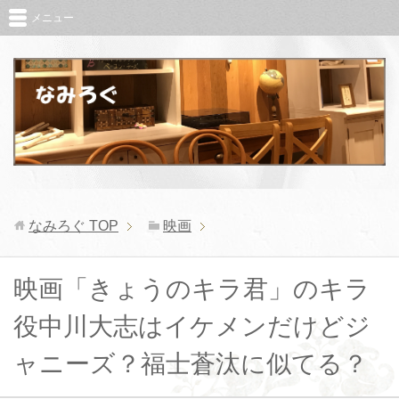
メニュー
なみろぐ
TOP
映画
映画「きょうのキラ君」のキラ
役中川大志はイケメンだけどジ
ャニーズ？福士蒼汰に似てる？