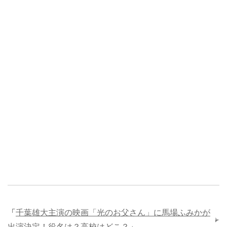
「
千葉雄大主演の映画「光のお父さん」に馬場ふみかが
出演決定！役名は？高校はどこ？
」