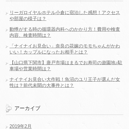
リーガロイヤルホテル小倉に宿泊した感想！アクセス
や部屋の様子は？
動悸がする時の循環器内科へのかかり方！費用や検査
内容、検査時間は？
「ナイナイお見合い」奈良の花嫁のモモちゃんがかわ
いい！カップルになったお相手とは？
【山口県下関市】唐戸市場はまるでお寿司の遊園地♪駐
車場や営業時間は？
ナイナイお見合い大作戦！魚沼のユリ王子が選んだ女
性は？前代未聞の大事件とは？
アーカイブ
2019年2月