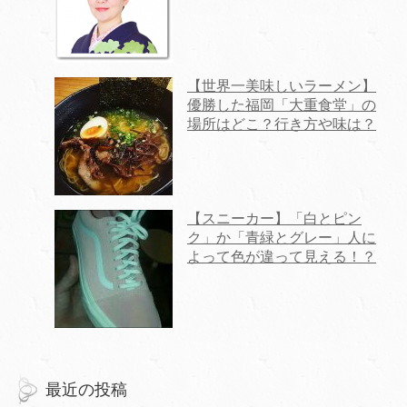
【世界一美味しいラーメン】
優勝した福岡「大重食堂」の
場所はどこ？行き方や味は？
【スニーカー】「白とピン
ク」か「青緑とグレー」人に
よって色が違って見える！？
最近の投稿