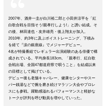
2007年、酒井一圭が白川裕二郎と小田井涼平を「紅
白歌合戦を目指そう!親孝行しよう!」と誘い結成。そ
の後、林田達也・友井雄亮・後上翔太が加入。
2010年、約3年に及ぶボイストレーニング、下積み
を経て『涙の銀座線』でメジャーデビュー。
4名が特撮番組でレギュラー出演経験のある俳優で構
成されている。平均身長183cm。「親孝行、紅白歌
合戦出場、全国47都道府県で唄うこと」を結成以来
の目標として掲げている。
デビュー後も老舗キャバレー、健康センターやスー
パー銭湯などで腕を磨き続けマラソン大会やプロレ
スにも参戦。躍動感溢れるパフォーマンスと軽妙な
トークが評判を呼び動員を増やしていった。