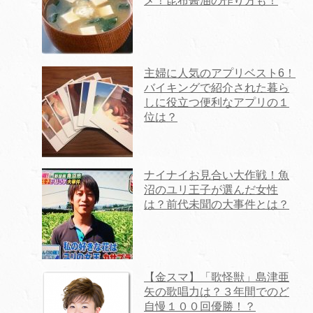
メ！昆布醤油の作り方も！
主婦に人気のアプリベスト6！
バイキングで紹介された暮ら
しに役立つ便利なアプリの１
位は？
ナイナイお見合い大作戦！魚
沼のユリ王子が選んだ女性
は？前代未聞の大事件とは？
【金スマ】「歌怪獣」島津亜
矢の歌唱力は？３年間でのど
自慢１００回優勝！？