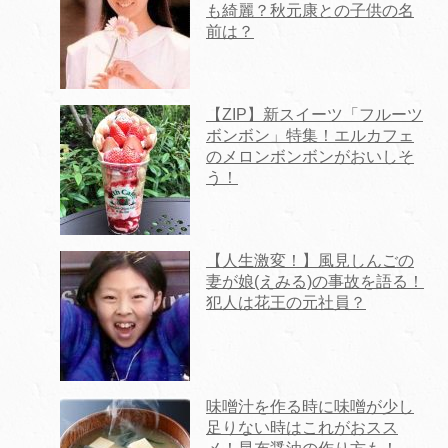
も綺麗？秋元康との子供の名
前は？
【ZIP】新スイーツ「フルーツ
ボンボン」特集！エルカフェ
のメロンボンボンがおいしそ
う！
【人生激変！】風見しんごの
妻が娘(えみる)の事故を語る！
犯人は花王の元社員？
味噌汁を作る時に味噌が少し
足りない時はこれがおスス