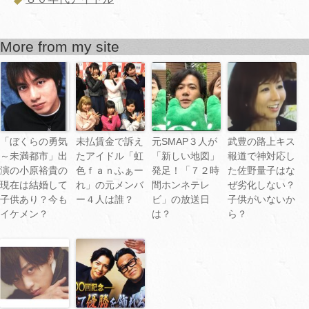
More from my site
「ぼくらの勇気
未払賃金で訴え
元SMAP３人が
武豊の路上キス
～未満都市」出
たアイドル「虹
「新しい地図」
報道で神対応し
演の小原裕貴の
色ｆａｎふぁー
発足！「７２時
た佐野量子はな
現在は結婚して
れ」の元メンバ
間ホンネテレ
ぜ劣化しない？
子供あり？今も
ー４人は誰？
ビ」の放送日
子供がいないか
イケメン？
は？
ら？