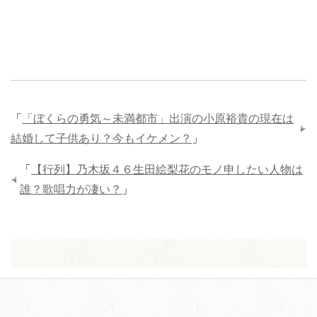
「
「ぼくらの勇気～未満都市」出演の小原裕貴の現在は
結婚して子供あり？今もイケメン？
」
「
【行列】乃木坂４６生田絵梨花のモノ申したい人物は
誰？歌唱力が凄い？
」