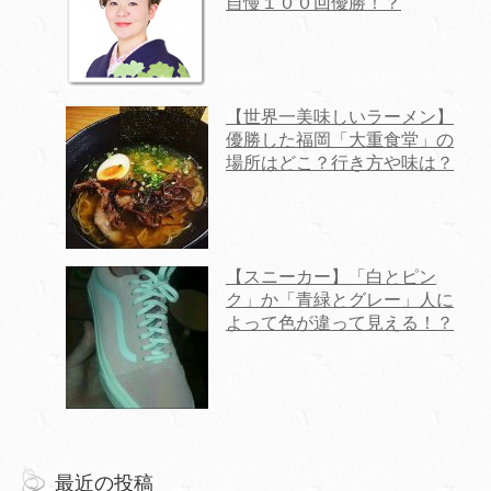
自慢１００回優勝！？
【世界一美味しいラーメン】
優勝した福岡「大重食堂」の
場所はどこ？行き方や味は？
【スニーカー】「白とピン
ク」か「青緑とグレー」人に
よって色が違って見える！？
最近の投稿