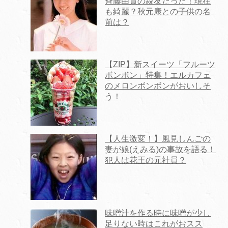
斉藤由貴の親友だった！現在
も綺麗？秋元康との子供の名
前は？
【ZIP】新スイーツ「フルーツ
ボンボン」特集！エルカフェ
のメロンボンボンがおいしそ
う！
【人生激変！】風見しんごの
妻が娘(えみる)の事故を語る！
犯人は花王の元社員？
味噌汁を作る時に味噌が少し
足りない時はこれがおスス