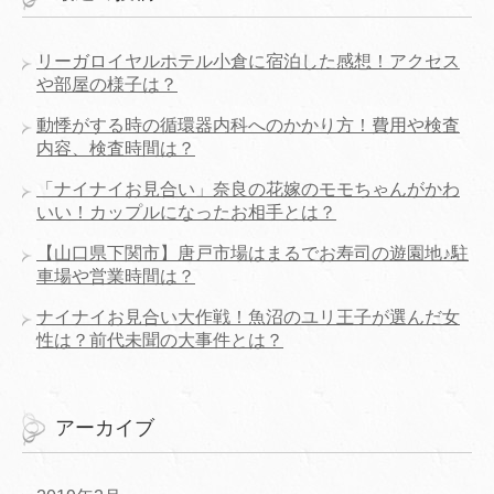
リーガロイヤルホテル小倉に宿泊した感想！アクセス
や部屋の様子は？
動悸がする時の循環器内科へのかかり方！費用や検査
内容、検査時間は？
「ナイナイお見合い」奈良の花嫁のモモちゃんがかわ
いい！カップルになったお相手とは？
【山口県下関市】唐戸市場はまるでお寿司の遊園地♪駐
車場や営業時間は？
ナイナイお見合い大作戦！魚沼のユリ王子が選んだ女
性は？前代未聞の大事件とは？
アーカイブ