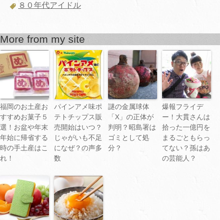
８０年代アイドル
More from my site
福岡のお土産お
パインアメ味ポ
謎の金属球体
爆報フライデ
すすめお菓子５
テトチップス販
「X」の正体が
ー！大貫さんは
選！お盆や年末
売開始はいつ？
判明？昭島署は
拾った一億円を
年始に帰省する
じゃがいも不足
ゴミとして処
まるごともらっ
時の手土産はこ
になぜ？の声多
分？
てない？孫はあ
れ！
数
の芸能人？