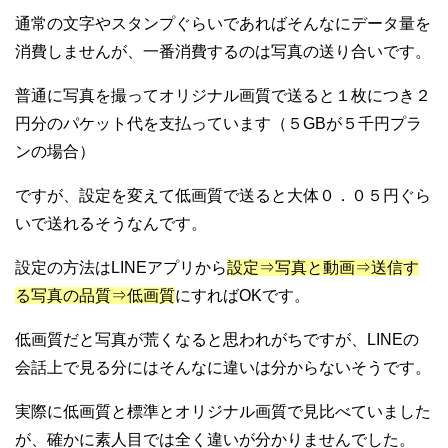
通常の文字やスタンプぐらいであればそんなにデータ量を
消費しませんが、一番消費するのは写真の送り合いです。
普通に写真を撮ってオリジナル画質で送ると１枚につき２
円分のパケット代を支払っています（５GBが５千円プラ
ンの場合）
ですが、設定を変えて低画質で送ると大体０．０５円ぐら
いで送れるそうなんです。
設定の方法はLINEアプリから
設定⇒写真と動画⇒送信す
る写真の品質⇒低画質
にすればOKです。
低画質だと写真が荒くなると思われがちですが、LINEの
会話上で見る分にはそんなに違いは分からないそうです。
実際に低画質と標準とオリジナル画質で見比べていました
が、確かに素人目では全く違いが分かりませんでした。