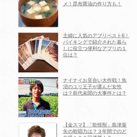
メ！昆布醤油の作り方も！
主婦に人気のアプリベスト6！
バイキングで紹介された暮ら
しに役立つ便利なアプリの１
位は？
ナイナイお見合い大作戦！魚
沼のユリ王子が選んだ女性
は？前代未聞の大事件とは？
【金スマ】「歌怪獣」島津亜
矢の歌唱力は？３年間でのど