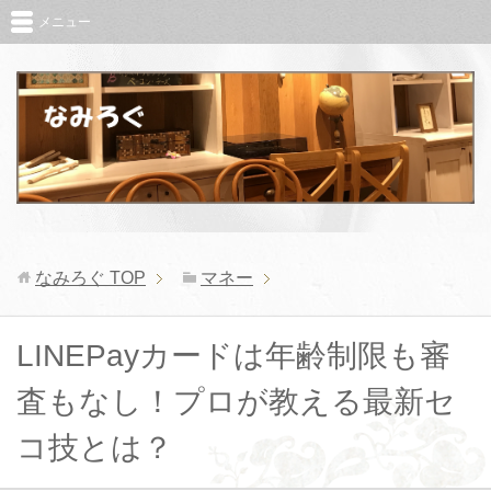
メニュー
なみろぐ
TOP
マネー
LINEPayカードは年齢制限も審
査もなし！プロが教える最新セ
コ技とは？