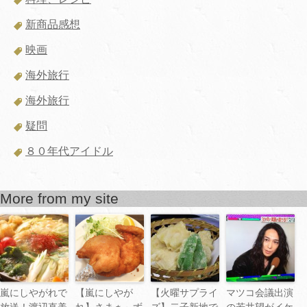
新商品感想
映画
海外旅行
海外旅行
疑問
８０年代アイドル
More from my site
嵐にしやがれで
【嵐にしやが
【火曜サプライ
マツコ会議出演
放送！渡辺直美
れ】さまぁ～ず
ズ】二子新地で
の若井望がイケ