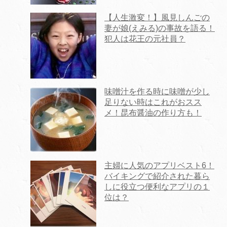
【人生激変！】風見しんごの
妻が娘(えみる)の事故を語る！
犯人は花王の元社員？
味噌汁を作る時に味噌が少し
足りない時はこれがおスス
メ！昆布醤油の作り方も！
主婦に人気のアプリベスト6！
バイキングで紹介された暮ら
しに役立つ便利なアプリの１
位は？