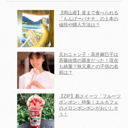
【岡山産】皮まで食べられる
「もんげーバナナ」の１本の
値段や購入方法は？
元おニャン子・高井麻巳子は
斉藤由貴の親友だった！現在
も綺麗？秋元康との子供の名
前は？
【ZIP】新スイーツ「フルーツ
ボンボン」特集！エルカフェ
のメロンボンボンがおいしそ
う！