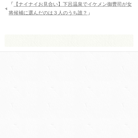
「
【ナイナイお見合い】下呂温泉でイケメン御曹司が女
将候補に選んだのは３人のうち誰？
」