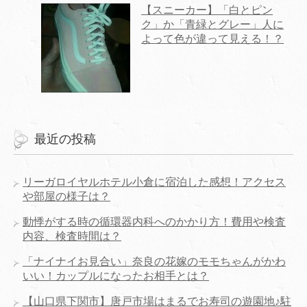
【スニーカー】「白とピン
ク」か「青緑とグレー」人に
よって色が違って見える！？
最近の投稿
リーガロイヤルホテル小倉に宿泊した感想！アクセス
や部屋の様子は？
動悸がする時の循環器内科へのかかり方！費用や検査
内容、検査時間は？
「ナイナイお見合い」奈良の花嫁のモモちゃんがかわ
いい！カップルになったお相手とは？
【山口県下関市】唐戸市場はまるでお寿司の遊園地♪駐