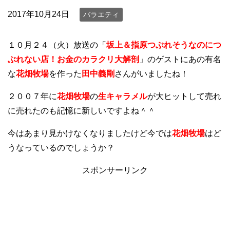
2017年10月24日
バラエティ
１０月２４（火）放送の「
坂上＆指原つぶれそうなのにつ
ぶれない店！お金のカラクリ大解剖
」のゲストにあの有名
な
花畑牧場
を
作った
田中義剛
さんがいましたね！
２００７年に
花畑牧場
の
生キャラメル
が大ヒットして売れ
に売れたのも記憶に新しいですよね＾＾
今はあまり見かけなくなりましたけど今では
花畑牧場
はど
うなっているのでしょうか？
スポンサーリンク