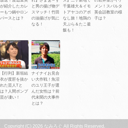
が紹介したカレ
と男の揚げ物デ
千葉雄大＆イモ
メン！スパルタ
ーもつ鍋やロン
スマッチ！竹田
トアヤコのアポ
英会話教室の様
パースとは？
の油揚げが気に
なし旅！地鶏の
子は？
なる！
天ぷら＆たこ釜
飯も！
【行列】新垣結
ナイナイお見合
衣が度肝を抜か
い大作戦！魚沼
れた芸人Tと
のユリ王子が選
は？人間ポンプ
んだ女性は？前
芸が凄い！
代未聞の大事件
とは？
Copyright (C) 2026 なみろぐ
All Rights Reserved.