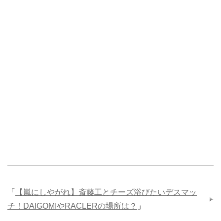
「
【嵐にしやがれ】斎藤工とチーズ浴びたいデスマッ
チ！DAIGOMIやRACLERの場所は？
」