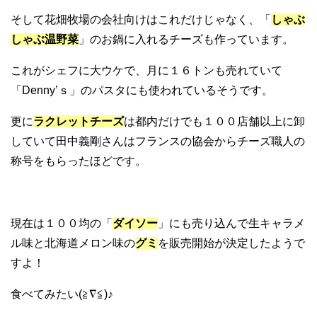
そして花畑牧場の会社向けはこれだけじゃなく、「
しゃぶ
しゃぶ温野菜
」のお鍋に入れるチーズも作っています。
これがシェフに大ウケで、月に１６トンも売れていて
「Denny’ｓ」のパスタにも使われているそうです。
更に
ラクレットチーズ
は都内だけでも１００店舗以上に卸
していて田中義剛さんはフランスの協会からチーズ職人の
称号をもらったほどです。
現在は１００均の「
ダイソー
」にも売り込んで生キャラメ
ル味と北海道メロン味の
グミ
を販売開始が決定したようで
すよ！
食べてみたい(≧∇≦)♪