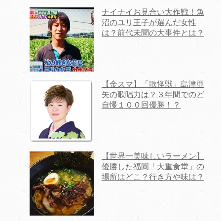
ナイナイお見合い大作戦！魚
沼のユリ王子が選んだ女性
は？前代未聞の大事件とは？
【金スマ】「歌怪獣」島津亜
矢の歌唱力は？３年間でのど
自慢１００回優勝！？
【世界一美味しいラーメン】
優勝した福岡「大重食堂」の
場所はどこ？行き方や味は？