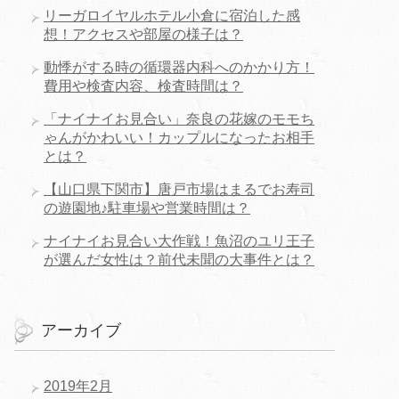
リーガロイヤルホテル小倉に宿泊した感
想！アクセスや部屋の様子は？
動悸がする時の循環器内科へのかかり方！
費用や検査内容、検査時間は？
「ナイナイお見合い」奈良の花嫁のモモち
ゃんがかわいい！カップルになったお相手
とは？
【山口県下関市】唐戸市場はまるでお寿司
の遊園地♪駐車場や営業時間は？
ナイナイお見合い大作戦！魚沼のユリ王子
が選んだ女性は？前代未聞の大事件とは？
アーカイブ
2019年2月