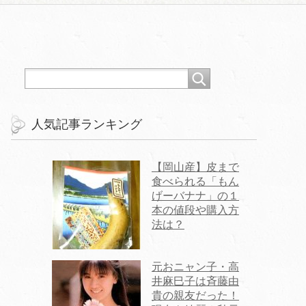
人気記事ランキング
【岡山産】皮まで
食べられる「もん
げーバナナ」の１
本の値段や購入方
法は？
元おニャン子・高
井麻巳子は斉藤由
貴の親友だった！