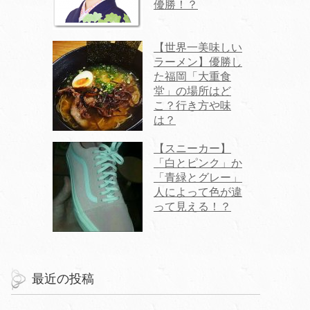
優勝！？
【世界一美味しい
ラーメン】優勝し
た福岡「大重食
堂」の場所はど
こ？行き方や味
は？
【スニーカー】
「白とピンク」か
「青緑とグレー」
人によって色が違
って見える！？
最近の投稿