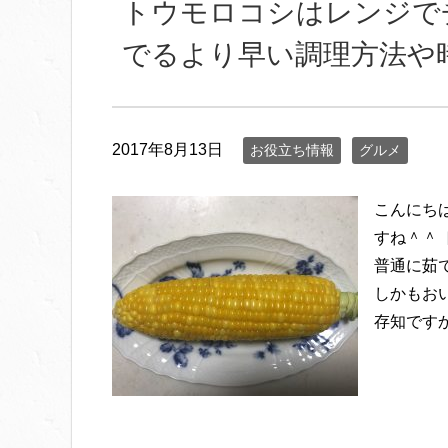
トウモロコシはレンジで
でるより早い調理方法や
2017年8月13日
お役立ち情報
グルメ
こんにち
すね＾＾
普通に茹
しかもお
存知です