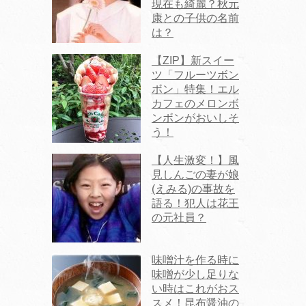
現在も綺麗？秋元
康との子供の名前
は？
【ZIP】新スイー
ツ「フルーツボン
ボン」特集！エル
カフェのメロンボ
ンボンがおいしそ
う！
【人生激変！】風
見しんごの妻が娘
(えみる)の事故を
語る！犯人は花王
の元社員？
味噌汁を作る時に
味噌が少し足りな
い時はこれがおス
スメ！昆布醤油の