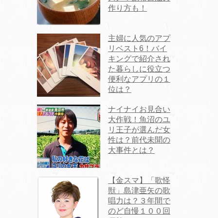
作り方も！
主婦に人気のアプ
リベスト6！バイ
キングで紹介され
た暮らしに役立つ
便利なアプリの１
位は？
ナイナイお見合い
大作戦！魚沼のユ
リ王子が選んだ女
性は？前代未聞の
大事件とは？
【金スマ】「歌怪
獣」島津亜矢の歌
唱力は？３年間で
のど自慢１００回