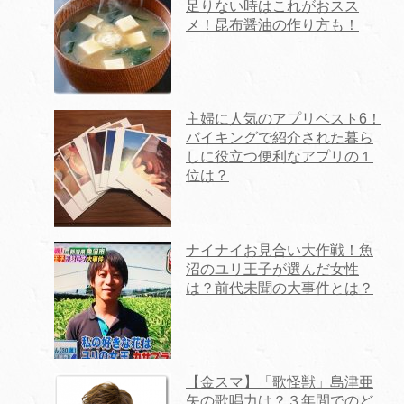
足りない時はこれがおスス
メ！昆布醤油の作り方も！
主婦に人気のアプリベスト6！
バイキングで紹介された暮ら
しに役立つ便利なアプリの１
位は？
ナイナイお見合い大作戦！魚
沼のユリ王子が選んだ女性
は？前代未聞の大事件とは？
【金スマ】「歌怪獣」島津亜
矢の歌唱力は？３年間でのど