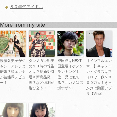
８０年代アイドル
More from my site
後藤久美子がジ
ダレノガレ明美
成田凌はNEXT
【インフルエン
ャン・アレジと
の１８時の報告
国宝級イケメン
サー】キャメロ
離婚？娘エレナ
とは？結婚や引
ランキング１
ン・ダラスはフ
が芸能界デビュ
退＆新商品発
位！兄に似て
ォロワー数２０
ー！
表？など憶測が
る？元カノは広
００万人！きっ
飛び交う！
瀬すず？
かけは動画アプ
リ【Vine】