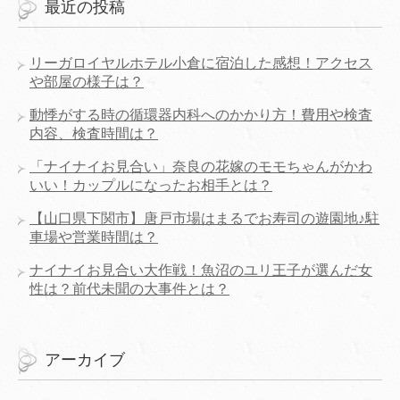
最近の投稿
リーガロイヤルホテル小倉に宿泊した感想！アクセス
や部屋の様子は？
動悸がする時の循環器内科へのかかり方！費用や検査
内容、検査時間は？
「ナイナイお見合い」奈良の花嫁のモモちゃんがかわ
いい！カップルになったお相手とは？
【山口県下関市】唐戸市場はまるでお寿司の遊園地♪駐
車場や営業時間は？
ナイナイお見合い大作戦！魚沼のユリ王子が選んだ女
性は？前代未聞の大事件とは？
アーカイブ