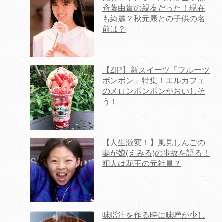
斉藤由貴の親友だった！現在
も綺麗？秋元康との子供の名
前は？
【ZIP】新スイーツ「フルーツ
ボンボン」特集！エルカフェ
のメロンボンボンがおいしそ
う！
【人生激変！】風見しんごの
妻が娘(えみる)の事故を語る！
犯人は花王の元社員？
味噌汁を作る時に味噌が少し