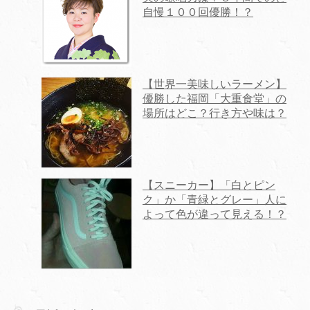
自慢１００回優勝！？
【世界一美味しいラーメン】
優勝した福岡「大重食堂」の
場所はどこ？行き方や味は？
【スニーカー】「白とピン
ク」か「青緑とグレー」人に
よって色が違って見える！？