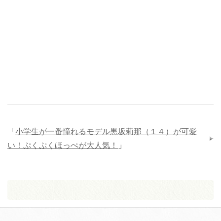
「
小学生が一番憧れるモデル黒坂莉那（１４）が可愛
い！ぷくぷくほっぺが大人気！
」