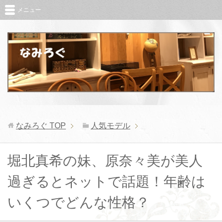
メニュー
なみろぐ
TOP
人気モデル
堀北真希の妹、原奈々美が美人
過ぎるとネットで話題！年齢は
いくつでどんな性格？