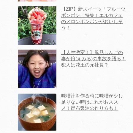
【ZIP】新スイーツ「フルーツ
ボンボン」特集！エルカフェ
のメロンボンボンがおいしそ
う！
【人生激変！】風見しんごの
妻が娘(えみる)の事故を語る！
犯人は花王の元社員？
味噌汁を作る時に味噌が少し
足りない時はこれがおスス
メ！昆布醤油の作り方も！