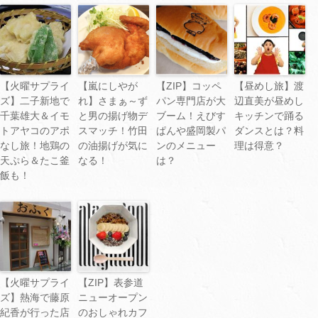
【火曜サプライ
【嵐にしやが
【ZIP】コッペ
【昼めし旅】渡
ズ】二子新地で
れ】さまぁ～ず
パン専門店が大
辺直美が昼めし
千葉雄大＆イモ
と男の揚げ物デ
ブーム！えびす
キッチンで踊る
トアヤコのアポ
スマッチ！竹田
ぱんや盛岡製パ
ダンスとは？料
なし旅！地鶏の
の油揚げが気に
ンのメニュー
理は得意？
天ぷら＆たこ釜
なる！
は？
飯も！
【火曜サプライ
【ZIP】表参道
ズ】熱海で藤原
ニューオープン
紀香が行った店
のおしゃれカフ