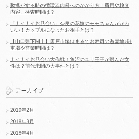
動悸がする時の循環器内科へのかかり方！費用や検査
内容、検査時間は？
「ナイナイお見合い」奈良の花嫁のモモちゃんがかわ
いい！カップルになったお相手とは？
【山口県下関市】唐戸市場はまるでお寿司の遊園地♪駐
車場や営業時間は？
ナイナイお見合い大作戦！魚沼のユリ王子が選んだ女
性は？前代未聞の大事件とは？
アーカイブ
2019年2月
2018年8月
2018年4月