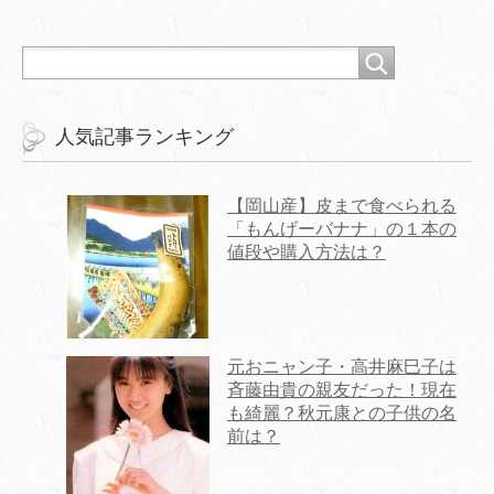
人気記事ランキング
【岡山産】皮まで食べられる
「もんげーバナナ」の１本の
値段や購入方法は？
元おニャン子・高井麻巳子は
斉藤由貴の親友だった！現在
も綺麗？秋元康との子供の名
前は？