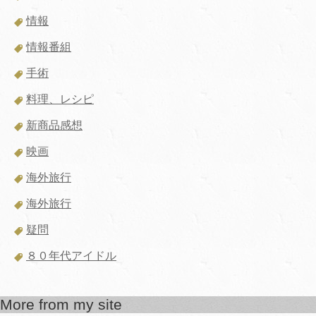
情報
情報番組
手術
料理、レシピ
新商品感想
映画
海外旅行
海外旅行
疑問
８０年代アイドル
More from my site