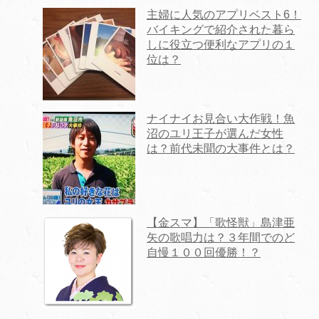
主婦に人気のアプリベスト6！
バイキングで紹介された暮ら
しに役立つ便利なアプリの１
位は？
ナイナイお見合い大作戦！魚
沼のユリ王子が選んだ女性
は？前代未聞の大事件とは？
【金スマ】「歌怪獣」島津亜
矢の歌唱力は？３年間でのど
自慢１００回優勝！？