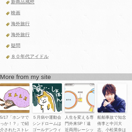
新商品感想
映画
海外旅行
海外旅行
疑問
８０年代アイドル
More from my site
5/17「ホンマで
５月病や運動会
人生を変える専
船舶事故で知念
っか！？」で紹
シンドロームは
門外来SP！遠
侑李と中川大
介されたストレ
ゴールデンウィ
近両用レーシッ
志、小松菜奈は