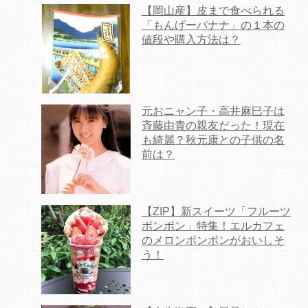
【岡山産】皮まで食べられる
「もんげーバナナ」の１本の
値段や購入方法は？
元おニャン子・高井麻巳子は
斉藤由貴の親友だった！現在
も綺麗？秋元康との子供の名
前は？
【ZIP】新スイーツ「フルーツ
ボンボン」特集！エルカフェ
のメロンボンボンがおいしそ
う！