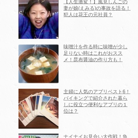
【人生激変！】風見しんごの
妻が娘(えみる)の事故を語る！
犯人は花王の元社員？
味噌汁を作る時に味噌が少し
足りない時はこれがおスス
メ！昆布醤油の作り方も！
主婦に人気のアプリベスト6！
バイキングで紹介された暮ら
しに役立つ便利なアプリの１
位は？
ナイナイお見合い大作戦！魚