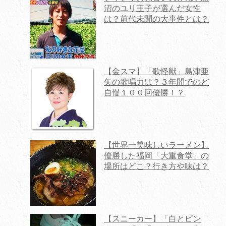
沼のユリ王子が選んだ女性
は？前代未聞の大事件とは？
【金スマ】「歌怪獣」島津亜
矢の歌唱力は？３年間でのど
自慢１００回優勝！？
【世界一美味しいラーメン】
優勝した福岡「大重食堂」の
場所はどこ？行き方や味は？
【スニーカー】「白とピン