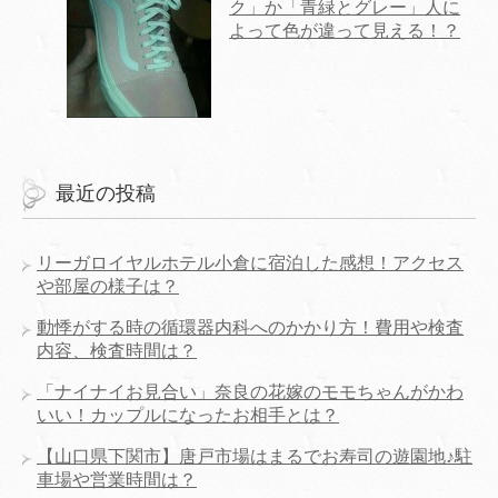
ク」か「青緑とグレー」人に
よって色が違って見える！？
最近の投稿
リーガロイヤルホテル小倉に宿泊した感想！アクセス
や部屋の様子は？
動悸がする時の循環器内科へのかかり方！費用や検査
内容、検査時間は？
「ナイナイお見合い」奈良の花嫁のモモちゃんがかわ
いい！カップルになったお相手とは？
【山口県下関市】唐戸市場はまるでお寿司の遊園地♪駐
車場や営業時間は？