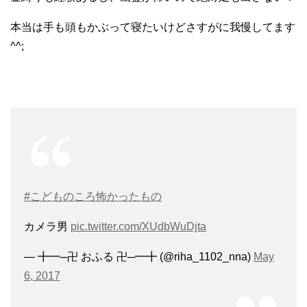
本当は手も頭もかぶって寝たいけどさすがに我慢してます
^^;
#こどものころ怖かったもの
カメラ男
pic.twitter.com/XUdbWuDjta
— ╋━─卍 おふる 卍─━╋ (@riha_1102_nna)
May
6, 2017