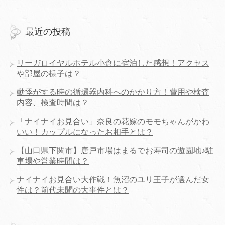
最近の投稿
リーガロイヤルホテル小倉に宿泊した感想！アクセス
や部屋の様子は？
動悸がする時の循環器内科へのかかり方！費用や検査
内容、検査時間は？
「ナイナイお見合い」奈良の花嫁のモモちゃんがかわ
いい！カップルになったお相手とは？
【山口県下関市】唐戸市場はまるでお寿司の遊園地♪駐
車場や営業時間は？
ナイナイお見合い大作戦！魚沼のユリ王子が選んだ女
性は？前代未聞の大事件とは？