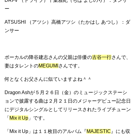
DRI-V （ドライブ）千葉雅紀（ちば よしのり）：ダンサ
ー
ATSUSHI （アツシ）高橋アツシ（たかはし あつし）：ダ
ンサー
ボーカルの降谷建志さんの父親は俳優の
古谷一行
さんで、
妻はタレントの
MEGUMI
さんです。
何となくお父さんに似ていますよね＾＾
Dragon Ashが５月２６日（金）のミュージックステーシ
ョンで披露する曲は２月２１日のメジャーデビュー記念日
にデジタルシングルとしてリリースされたライブチューン
「
Mix it Up
」です。
「Mix it Up」は１１枚目のアルバム『
MAJESTIC
』にも収