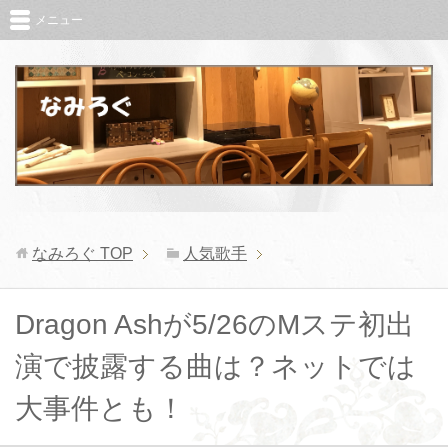
メニュー
なみろぐ
TOP
人気歌手
Dragon Ashが5/26のMステ初出
演で披露する曲は？ネットでは
大事件とも！