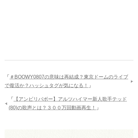
「
＃BOOWY0807の意味は再結成？東京ドームのライブ
で復活か？ハッシュタグが気になる！
」
「
【アンビリバボー】アルツハイマー新人歌手テッド
(80)の歌声とは？３００万回動画再生！
」