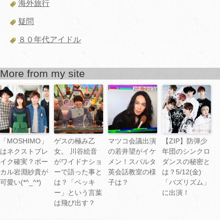
海外旅行
疑問
８０年代アイドル
More from my site
「MOSHIMO」
ゲスの極み乙
マツコ会議出演
【ZIP】防弾少
はネクストブレ
女。 川谷絵音
の若井望がイケ
年団のシンクロ
イク確実？ボー
がワイドナショ
メン！スパルタ
ダンスの秘密と
カル岩淵紗貴が
ーで語った事と
英会話教室の様
は？5/12(金)
可愛い(*^_^*)
は？「ベッキ
子は？
「バズリズム」
ー」という言葉
に出演！
は飛び出す？