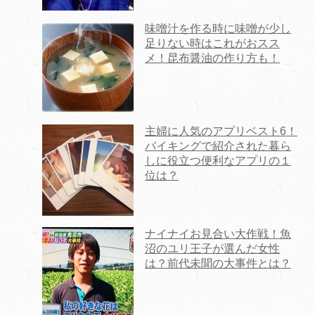
味噌汁を作る時に味噌が少し
足りない時はこれがおスス
メ！昆布醤油の作り方も！
主婦に人気のアプリベスト6！
バイキングで紹介された暮ら
しに役立つ便利なアプリの１
位は？
ナイナイお見合い大作戦！魚
沼のユリ王子が選んだ女性
は？前代未聞の大事件とは？