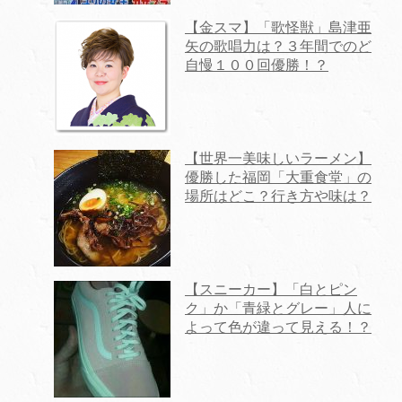
【金スマ】「歌怪獣」島津亜
矢の歌唱力は？３年間でのど
自慢１００回優勝！？
【世界一美味しいラーメン】
優勝した福岡「大重食堂」の
場所はどこ？行き方や味は？
【スニーカー】「白とピン
ク」か「青緑とグレー」人に
よって色が違って見える！？