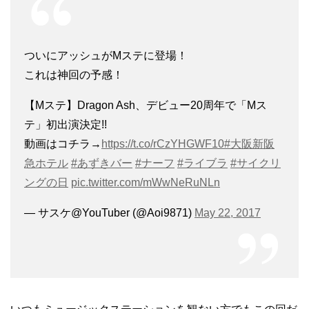
ついにアッシュがMステに登場！
これは神回の予感！
【Мステ】Dragon Ash、デビュー20周年で「Mス
テ」初出演決定!!
動画はコチラ→
https://t.co/rCzYHGWF10
#大阪新阪
急ホテル
#あずきバー
#ナーフ
#ライブラ
#サイクリ
ングの日
pic.twitter.com/mWwNeRuNLn
— サスケ@YouTuber (@Aoi9871)
May 22, 2017