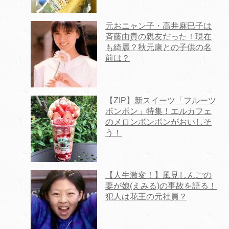
元おニャン子・高井麻巳子は
斉藤由貴の親友だった！現在
も綺麗？秋元康との子供の名
前は？
【ZIP】新スイーツ「フルーツ
ボンボン」特集！エルカフェ
のメロンボンボンがおいしそ
う！
【人生激変！】風見しんごの
妻が娘(えみる)の事故を語る！
犯人は花王の元社員？