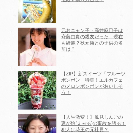
元おニャン子・高井麻巳子は
斉藤由貴の親友だった！現在
も綺麗？秋元康との子供の名
前は？
【ZIP】新スイーツ「フルーツ
ボンボン」特集！エルカフェ
のメロンボンボンがおいしそ
う！
【人生激変！】風見しんごの
妻が娘(えみる)の事故を語る！
犯人は花王の元社員？