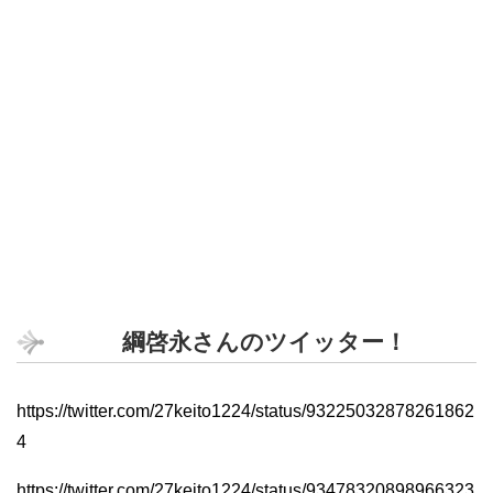
綱啓永さんのツイッター！
https://twitter.com/27keito1224/status/93225032878261862
4
https://twitter.com/27keito1224/status/93478320898966323