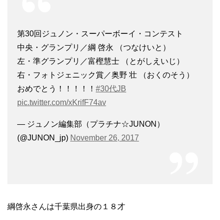
第30回ジュノン・スーパーボーイ・コンテスト
中央・グランプリ／綱 啓永 （つなけいと）
左・準グランプリ／富樫慧士 （とがしえいじ）
右・フォトジェニック賞／奥野 壮 （おくのそう）
おめでとう！！！！！
#30代JB
pic.twitter.com/xKrifF74av
— ジュノン編集部（プラチナ☆JUNON）
(@JUNON_jp)
November 26, 2017
綱啓永さんは千葉県出身の１８才