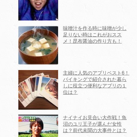
味噌汁を作る時に味噌が少し
足りない時はこれがおスス
メ！昆布醤油の作り方も！
主婦に人気のアプリベスト6！
バイキングで紹介された暮ら
しに役立つ便利なアプリの１
位は？
ナイナイお見合い大作戦！魚
沼のユリ王子が選んだ女性
は？前代未聞の大事件とは？