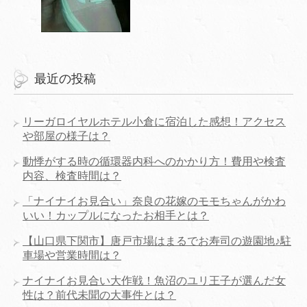
最近の投稿
リーガロイヤルホテル小倉に宿泊した感想！アクセス
や部屋の様子は？
動悸がする時の循環器内科へのかかり方！費用や検査
内容、検査時間は？
「ナイナイお見合い」奈良の花嫁のモモちゃんがかわ
いい！カップルになったお相手とは？
【山口県下関市】唐戸市場はまるでお寿司の遊園地♪駐
車場や営業時間は？
ナイナイお見合い大作戦！魚沼のユリ王子が選んだ女
性は？前代未聞の大事件とは？