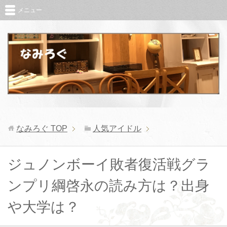
メニュー
なみろぐ
TOP
人気アイドル
ジュノンボーイ敗者復活戦グラ
ンプリ綱啓永の読み方は？出身
や大学は？