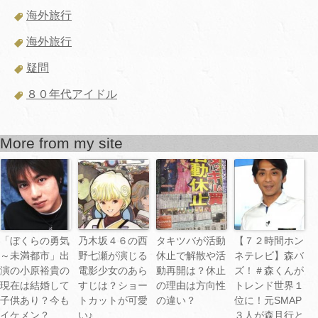
海外旅行
海外旅行
疑問
８０年代アイドル
More from my site
「ぼくらの勇気
乃木坂４６の西
タキツバが活動
【７２時間ホン
～未満都市」出
野七瀬が演じる
休止で解散や活
ネテレビ】森バ
演の小原裕貴の
電影少女のあら
動再開は？休止
ズ！＃森くんが
現在は結婚して
すじは？ショー
の理由は方向性
トレンド世界１
子供あり？今も
トカットが可愛
の違い？
位に！元SMAP
イケメン？
い♪
３人が森且行と