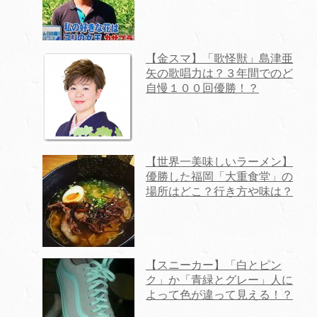
【金スマ】「歌怪獣」島津亜
矢の歌唱力は？３年間でのど
自慢１００回優勝！？
【世界一美味しいラーメン】
優勝した福岡「大重食堂」の
場所はどこ？行き方や味は？
【スニーカー】「白とピン
ク」か「青緑とグレー」人に
よって色が違って見える！？