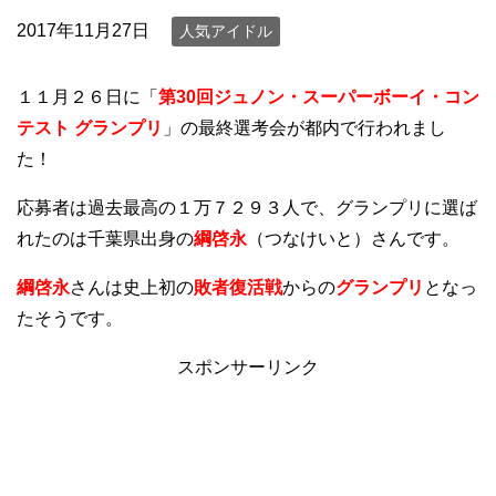
2017年11月27日
人気アイドル
１１月２６日に「
第30回ジュノン・スーパーボーイ・コン
テスト グランプリ
」の最終選考会が都内で行われまし
た！
応募者は過去最高の１万７２９３人で、グランプリに選ば
れたのは千葉県出身の
綱啓永
（つなけいと）さんです。
綱啓永
さんは史上初の
敗者復活戦
からの
グランプリ
となっ
たそうです。
スポンサーリンク