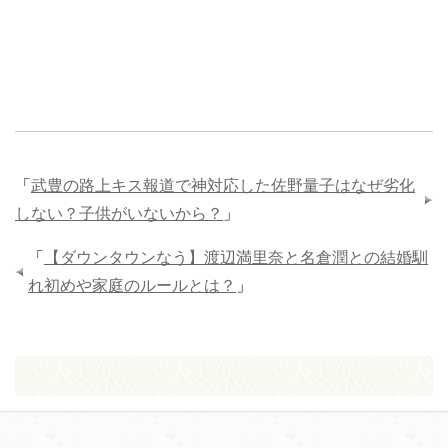
「
武豊の路上キス報道で神対応した佐野量子はなぜ劣化
しない？子供がいないから？
」
「
【ダウンタウンなう】渡辺満里奈と名倉潤との結婚馴
れ初めや家庭のルールとは？
」