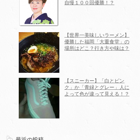
自慢１００回優勝！？
【世界一美味しいラーメン】
優勝した福岡「大重食堂」の
場所はどこ？行き方や味は？
【スニーカー】「白とピン
ク」か「青緑とグレー」人に
よって色が違って見える！？
最近の投稿