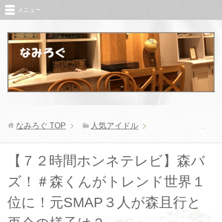
メニュー
なみろぐ
TOP
人気アイドル
【７２時間ホンネテレビ】森バ
ズ！＃森くんがトレンド世界１
位に！元SMAP３人が森且行と