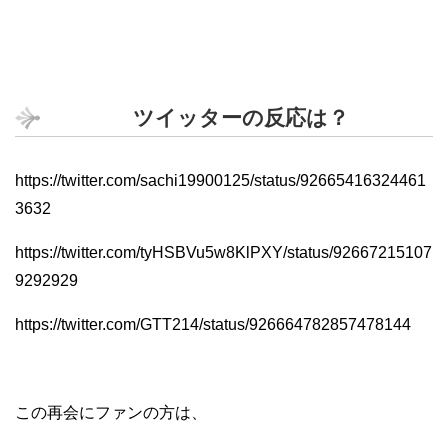
ツイッターの反応は？
https://twitter.com/sachi19900125/status/92665416324461
3632
https://twitter.com/tyHSBVu5w8KlPXY/status/92667215107
9292929
https://twitter.com/GTT214/status/926664782857478144
この再会にファンの方は、