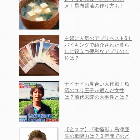
メ！昆布醤油の作り方も！
主婦に人気のアプリベスト6！
バイキングで紹介された暮ら
しに役立つ便利なアプリの１
位は？
ナイナイお見合い大作戦！魚
沼のユリ王子が選んだ女性
は？前代未聞の大事件とは？
【金スマ】「歌怪獣」島津亜
矢の歌唱力は？３年間でのど