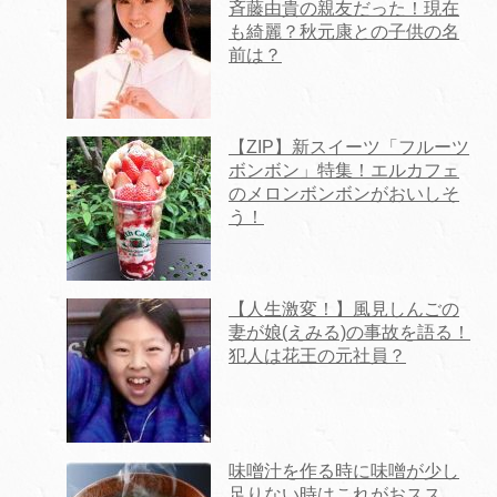
斉藤由貴の親友だった！現在
も綺麗？秋元康との子供の名
前は？
【ZIP】新スイーツ「フルーツ
ボンボン」特集！エルカフェ
のメロンボンボンがおいしそ
う！
【人生激変！】風見しんごの
妻が娘(えみる)の事故を語る！
犯人は花王の元社員？
味噌汁を作る時に味噌が少し
足りない時はこれがおスス