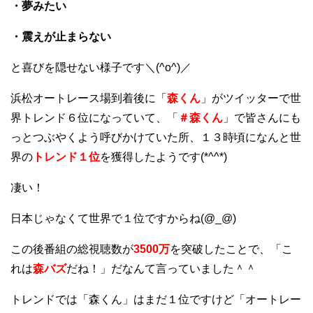
・夢みたい
・震えが止まらない
と喜びを隠せない様子です＼(^o^)／
浜松オートレース場到着後に「
森くん
」がツイッターで世
界トレンド６位になっていて、「
＃森くん
」で皆さんにも
っとつぶやくよう呼びかけていた所、１３時頃になんと世
界の
トレンド１位
を獲得したようです(*^^*)
凄い！
日本じゃなくて世界で１位ですからね(@_@)
この後番組の総視聴数が
3500万
を突破したことで、「こ
れは
森バズ
だね！」だなんて言っていました＾＾
トレンドでは「森くん」はまだ１位ですけど「オートレー