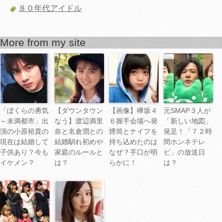
８０年代アイドル
More from my site
「ぼくらの勇気
【ダウンタウン
【画像】欅坂４
元SMAP３人が
～未満都市」出
なう】渡辺満里
６握手会場へ発
「新しい地図」
演の小原裕貴の
奈と名倉潤との
煙筒とナイフを
発足！「７２時
現在は結婚して
結婚馴れ初めや
持ち込めたのは
間ホンネテレ
子供あり？今も
家庭のルールと
なぜ？手口が明
ビ」の放送日
イケメン？
は？
らかに！
は？