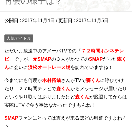
再会の様子は？
公開日 :
2017年11月4日
/ 更新日 :
2017年11月5日
人気アイドル
ただいま放送中のアメーバTVでの「
７２時間ホンネテレ
ビ
」ですが、
元SMAP
の３人がかつての
SMAP
だった
森く
ん
に会いに
浜松オートレース場
を訪れていますね！
今までにも何度か
木村拓哉
さんがTVで
森くん
に呼びかけ
たり、２７時間テレビで
森くん
からメッセージが届いたり
というやり取りはありましたけど
森くん
が脱退してからは
実際にTVで会う事はなかったですもんね！
SMAP
ファンにとっては震えが来るほどの興奮ですよね＾
＾