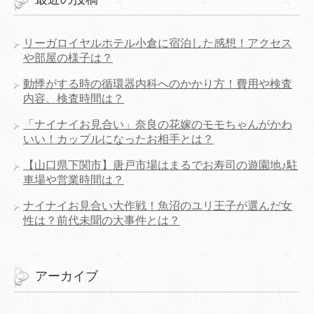
リーガロイヤルホテル小倉に宿泊した感想！アクセス
や部屋の様子は？
動悸がする時の循環器内科へのかかり方！費用や検査
内容、検査時間は？
「ナイナイお見合い」奈良の花嫁のモモちゃんがかわ
いい！カップルになったお相手とは？
【山口県下関市】唐戸市場はまるでお寿司の遊園地♪駐
車場や営業時間は？
ナイナイお見合い大作戦！魚沼のユリ王子が選んだ女
性は？前代未聞の大事件とは？
アーカイブ