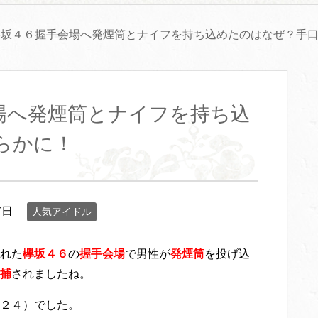
欅坂４６握手会場へ発煙筒とナイフを持ち込めたのはなぜ？手
場へ発煙筒とナイフを持ち込
らかに！
7日
人気アイドル
れた
欅坂４６
の
握手会場
で男性が
発煙筒
を投げ込
捕
されましたね。
２４）でした。