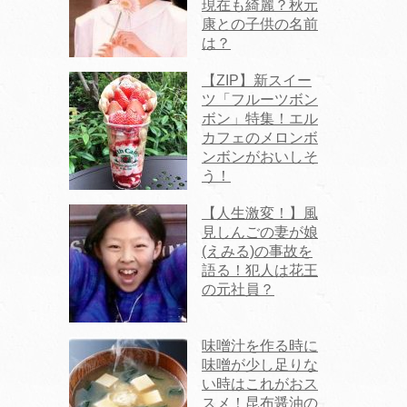
現在も綺麗？秋元
康との子供の名前
は？
【ZIP】新スイー
ツ「フルーツボン
ボン」特集！エル
カフェのメロンボ
ンボンがおいしそ
う！
【人生激変！】風
見しんごの妻が娘
(えみる)の事故を
語る！犯人は花王
の元社員？
味噌汁を作る時に
味噌が少し足りな
い時はこれがおス
スメ！昆布醤油の