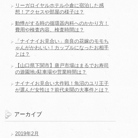
リーガロイヤルホテル小倉に宿泊した感
想！アクセスや部屋の様子は？
動悸がする時の循環器内科へのかかり方！
費用や検査内容、検査時間は？
「ナイナイお見合い」奈良の花嫁のモモち
ゃんがかわいい！カップルになったお相手
とは？
【山口県下関市】唐戸市場はまるでお寿司
の遊園地♪駐車場や営業時間は？
ナイナイお見合い大作戦！魚沼のユリ王子
が選んだ女性は？前代未聞の大事件とは？
アーカイブ
2019年2月