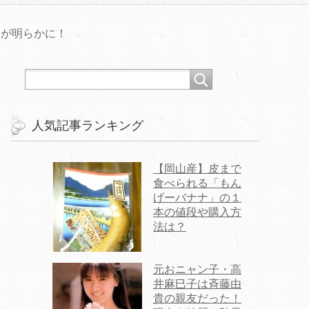
口が明らかに！
人気記事ランキング
【岡山産】皮まで
食べられる「もん
げーバナナ」の１
本の値段や購入方
法は？
元おニャン子・高
井麻巳子は斉藤由
貴の親友だった！