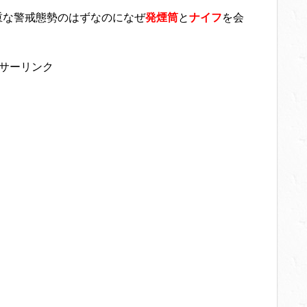
重な警戒態勢のはずなのになぜ
発煙筒
と
ナイフ
を会
サーリンク