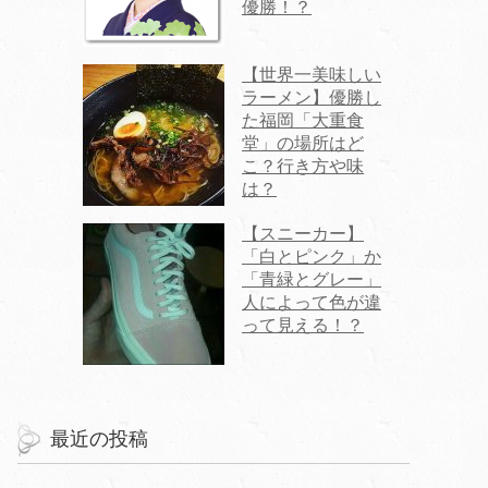
優勝！？
【世界一美味しい
ラーメン】優勝し
た福岡「大重食
堂」の場所はど
こ？行き方や味
は？
【スニーカー】
「白とピンク」か
「青緑とグレー」
人によって色が違
って見える！？
最近の投稿