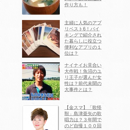
作り方も！
主婦に人気のアプ
リベスト6！バイ
キングで紹介され
た暮らしに役立つ
便利なアプリの１
位は？
ナイナイお見合い
大作戦！魚沼のユ
リ王子が選んだ女
性は？前代未聞の
大事件とは？
【金スマ】「歌怪
獣」島津亜矢の歌
唱力は？３年間で
のど自慢１００回