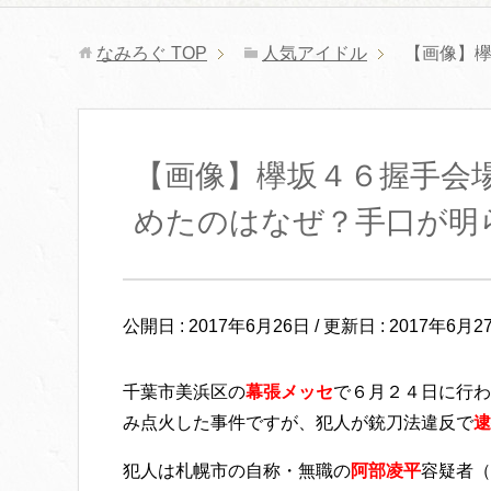
なみろぐ
TOP
人気アイドル
【画像】
【画像】欅坂４６握手会
めたのはなぜ？手口が明
公開日 :
2017年6月26日
/ 更新日 :
2017年6月2
千葉市美浜区の
幕張メッセ
で６月２４日に行わ
み点火した事件ですが、犯人が銃刀法違反で
逮
犯人は札幌市の自称・無職の
阿部凌平
容疑
者
（