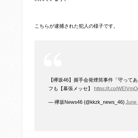
こちらが逮捕された犯人の様子です。
【欅坂46】握手会発煙筒事件「守って
フも【幕張メッセ】
https://t.co/WElVmO
— 欅坂News46 (@kkzk_news_46)
June 