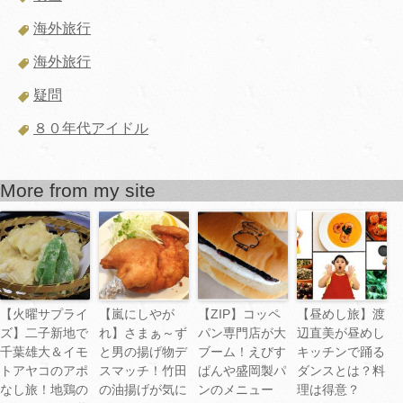
海外旅行
海外旅行
疑問
８０年代アイドル
More from my site
【火曜サプライ
【嵐にしやが
【ZIP】コッペ
【昼めし旅】渡
ズ】二子新地で
れ】さまぁ～ず
パン専門店が大
辺直美が昼めし
千葉雄大＆イモ
と男の揚げ物デ
ブーム！えびす
キッチンで踊る
トアヤコのアポ
スマッチ！竹田
ぱんや盛岡製パ
ダンスとは？料
なし旅！地鶏の
の油揚げが気に
ンのメニュー
理は得意？