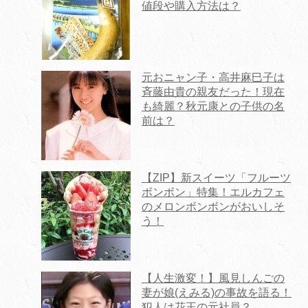
値段や購入方法は？
元おニャン子・高井麻巳子は
斉藤由貴の親友だった！現在
も綺麗？秋元康との子供の名
前は？
【ZIP】新スイーツ「フルーツ
ボンボン」特集！エルカフェ
のメロンボンボンがおいしそ
う！
【人生激変！】風見しんごの
妻が娘(えみる)の事故を語る！
犯人は花王の元社員？