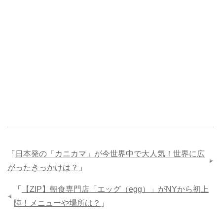
「
日本発の「カニカマ」が今世界中で大人気！世界に広
がったきっかけは？
」
「
【ZIP】朝食専門店「エッグ（egg）」がNYから初上
陸！メニューや場所は？
」