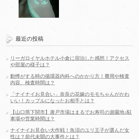
最近の投稿
リーガロイヤルホテル小倉に宿泊した感想！アクセス
や部屋の様子は？
動悸がする時の循環器内科へのかかり方！費用や検査
内容、検査時間は？
「ナイナイお見合い」奈良の花嫁のモモちゃんがかわ
いい！カップルになったお相手とは？
【山口県下関市】唐戸市場はまるでお寿司の遊園地♪駐
車場や営業時間は？
ナイナイお見合い大作戦！魚沼のユリ王子が選んだ女
性は？前代未聞の大事件とは？