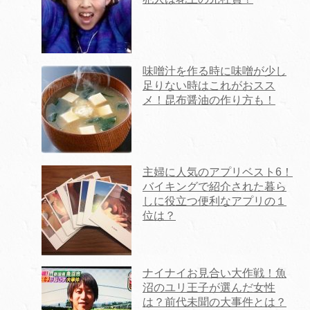
味噌汁を作る時に味噌が少し
足りない時はこれがおスス
メ！昆布醤油の作り方も！
主婦に人気のアプリベスト6！
バイキングで紹介された暮ら
しに役立つ便利なアプリの１
位は？
ナイナイお見合い大作戦！魚
沼のユリ王子が選んだ女性
は？前代未聞の大事件とは？