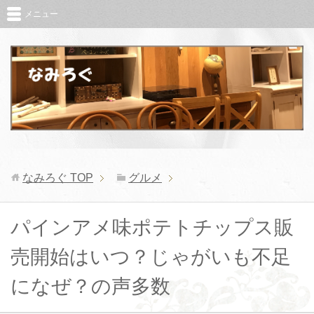
メニュー
なみろぐ
TOP
グルメ
パインアメ味ポテトチップス販
売開始はいつ？じゃがいも不足
になぜ？の声多数