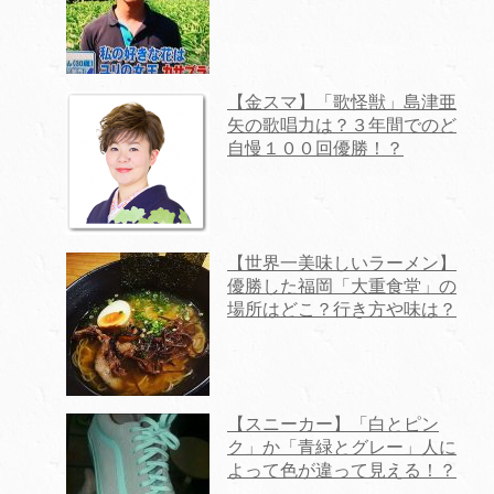
【金スマ】「歌怪獣」島津亜
矢の歌唱力は？３年間でのど
自慢１００回優勝！？
【世界一美味しいラーメン】
優勝した福岡「大重食堂」の
場所はどこ？行き方や味は？
【スニーカー】「白とピン
ク」か「青緑とグレー」人に
よって色が違って見える！？