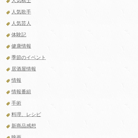
人気棋士
人気歌手
人気芸人
体験記
健康情報
季節のイベント
居酒屋情報
情報
情報番組
手術
料理、レシピ
新商品感想
映画