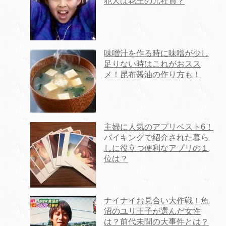
犯人は花王の元社員？
味噌汁を作る時に味噌が少し
足りない時はこれがおスス
メ！昆布醤油の作り方も！
主婦に人気のアプリベスト6！
バイキングで紹介された暮ら
しに役立つ便利なアプリの１
位は？
ナイナイお見合い大作戦！魚
沼のユリ王子が選んだ女性
は？前代未聞の大事件とは？