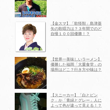
【金スマ】「歌怪獣」島津亜
矢の歌唱力は？３年間でのど
自慢１００回優勝！？
【世界一美味しいラーメン】
優勝した福岡「大重食堂」の
場所はどこ？行き方や味は？
【スニーカー】「白とピン
ク」か「青緑とグレー」人に
よって色が違って見える！？