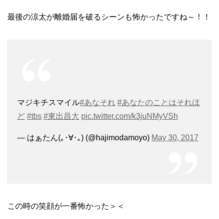
最後の涼太が離婚届を破るシーンも怖かったですね～！！
マジキチスマイル
#あなそれ
#あなたのことはそれほ
ど
#tbs
#東出昌大
pic.twitter.com/k3juNMyVSh
— はぁたん(｡･∀･｡) (@hajimodamoyo)
May 30, 2017
この時の笑顔が一番怖かった＞＜