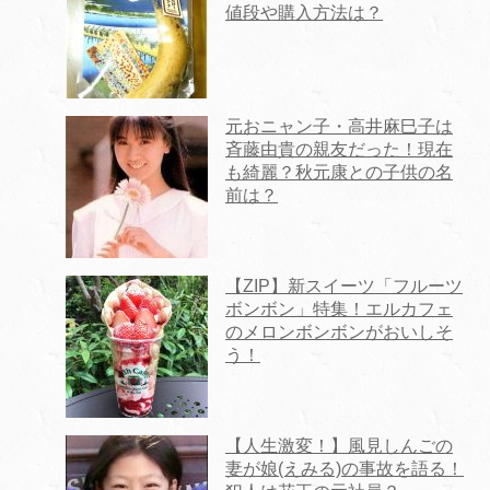
値段や購入方法は？
元おニャン子・高井麻巳子は
斉藤由貴の親友だった！現在
も綺麗？秋元康との子供の名
前は？
【ZIP】新スイーツ「フルーツ
ボンボン」特集！エルカフェ
のメロンボンボンがおいしそ
う！
【人生激変！】風見しんごの
妻が娘(えみる)の事故を語る！