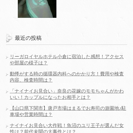
最近の投稿
リーガロイヤルホテル小倉に宿泊した感想！アクセス
や部屋の様子は？
動悸がする時の循環器内科へのかかり方！費用や検査
内容、検査時間は？
「ナイナイお見合い」奈良の花嫁のモモちゃんがかわ
いい！カップルになったお相手とは？
【山口県下関市】唐戸市場はまるでお寿司の遊園地♪駐
車場や営業時間は？
ナイナイお見合い大作戦！魚沼のユリ王子が選んだ女
性は？前代未聞の大事件とは？