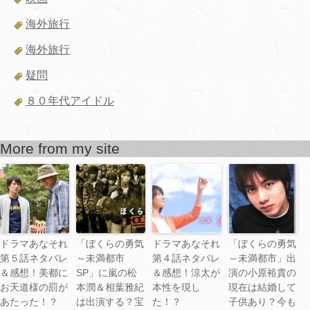
海外旅行
海外旅行
疑問
８０年代アイドル
More from my site
ドラマあなそれ
「ぼくらの勇気
ドラマあなそれ
「ぼくらの勇気
第５話ネタバレ
～未満都市
第４話ネタバレ
～未満都市」出
＆感想！美都に
SP」に嵐の松
＆感想！涼太が
演の小原裕貴の
お天道様の罰が
本潤＆相葉雅紀
本性を現し
現在は結婚して
あたった！？
は出演する？宝
た！？
子供あり？今も