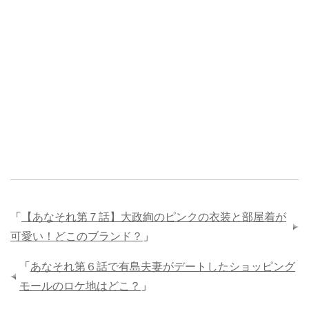
「
【あなそれ第７話】大政絢のピンクの衣装と部屋着が
可愛い！どこのブランド？
」
「
あなそれ第６話で有島夫妻がデートしたショッピング
モールのロケ地はどこ？
」