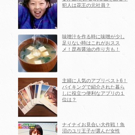
犯人は花王の元社員？
味噌汁を作る時に味噌が少し
足りない時はこれがおスス
メ！昆布醤油の作り方も！
主婦に人気のアプリベスト6！
バイキングで紹介された暮ら
しに役立つ便利なアプリの１
位は？
ナイナイお見合い大作戦！魚
沼のユリ王子が選んだ女性