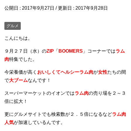
公開日 :
2017年9月27日
/ 更新日 :
2017年9月28日
グルメ
こんにちは。
９月２７日（水）の
ZIP
「
BOOMERS
」コーナーでは
ラム
肉
特集でした。
今栄養価が高く
おいしくて
ヘルシーラム肉
が
女性
たちの間
で
大ブーム
なんです！
スーパーマーケットのイオンでは
ラム肉
の売り場を２～３
倍に拡大！
更にグルメサイトでも検索数が２．５倍になるなど
ラム肉
人気
が加速しているんです。