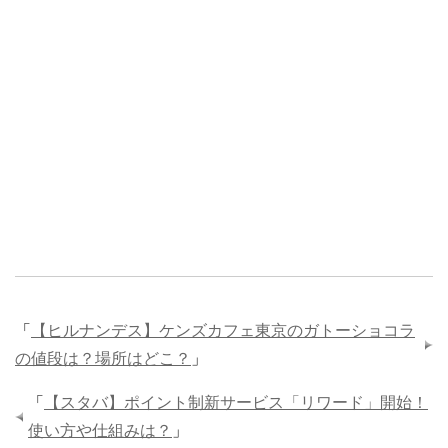
「
【ヒルナンデス】ケンズカフェ東京のガトーショコラ
の値段は？場所はどこ？
」
「
【スタバ】ポイント制新サービス「リワード」開始！
使い方や仕組みは？
」