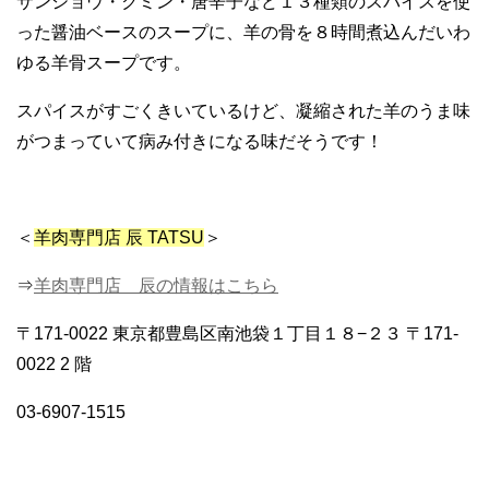
サンショウ・クミン・唐辛子など１３種類のスパイスを使
った醤油ベースのスープに、羊の骨を８時間煮込んだいわ
ゆる羊骨スープです。
スパイスがすごくきいているけど、凝縮された羊のうま味
がつまっていて病み付きになる味だそうです！
＜
羊肉専門店 辰 TATSU
＞
⇒
羊肉専門店 辰の情報はこちら
〒171-0022 東京都豊島区南池袋１丁目１８−２３ 〒171-
0022 2 階
03-6907-1515