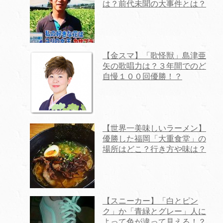
は？前代未聞の大事件とは？
【金スマ】「歌怪獣」島津亜
矢の歌唱力は？３年間でのど
自慢１００回優勝！？
【世界一美味しいラーメン】
優勝した福岡「大重食堂」の
場所はどこ？行き方や味は？
【スニーカー】「白とピン
ク」か「青緑とグレー」人に
よって色が違って見える！？