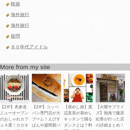
映画
海外旅行
海外旅行
疑問
８０年代アイドル
More from my site
【ZIP】表参道
【ZIP】コッペ
【昼めし旅】渡
【火曜サプライ
ニューオープン
パン専門店が大
辺直美が昼めし
ズ】熱海で藤原
のおしゃれカフ
ブーム！えびす
キッチンで踊る
紀香が行った店
ェ４選！カカオ
ぱんや盛岡製パ
ダンスとは？料
の詳細まとめ！