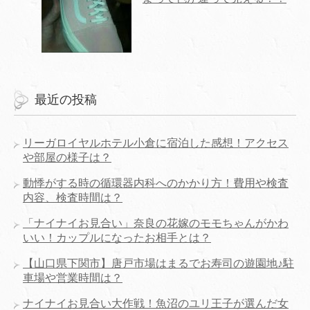
最近の投稿
リーガロイヤルホテル小倉に宿泊した感想！アクセス
や部屋の様子は？
動悸がする時の循環器内科へのかかり方！費用や検査
内容、検査時間は？
「ナイナイお見合い」奈良の花嫁のモモちゃんがかわ
いい！カップルになったお相手とは？
【山口県下関市】唐戸市場はまるでお寿司の遊園地♪駐
車場や営業時間は？
ナイナイお見合い大作戦！魚沼のユリ王子が選んだ女