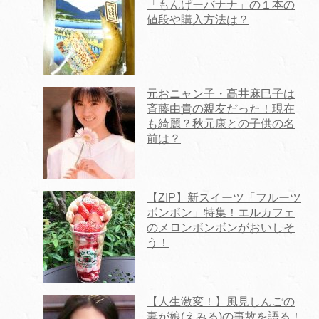
「もんげーバナナ」の１本の
値段や購入方法は？
元おニャン子・高井麻巳子は
斉藤由貴の親友だった！現在
も綺麗？秋元康との子供の名
前は？
【ZIP】新スイーツ「フルーツ
ボンボン」特集！エルカフェ
のメロンボンボンがおいしそ
う！
【人生激変！】風見しんごの
妻が娘(えみる)の事故を語る！