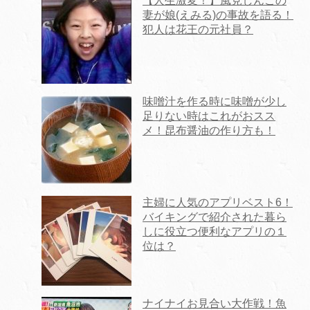
【人生激変！】風見しんごの
妻が娘(えみる)の事故を語る！
犯人は花王の元社員？
味噌汁を作る時に味噌が少し
足りない時はこれがおスス
メ！昆布醤油の作り方も！
主婦に人気のアプリベスト6！
バイキングで紹介された暮ら
しに役立つ便利なアプリの１
位は？
ナイナイお見合い大作戦！魚