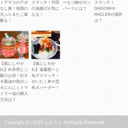
トアヤコのアポ
スマッチ！竹田
ーもつ鍋やロン
スマッチ！
なし旅！地鶏の
の油揚げが気に
パースとは？
DAIGOMIや
天ぷら＆たこ釜
なる！
RACLERの場所
飯も！
は？
【嵐にしやが
【嵐にしやが
れ】向井理とご
れ】遠藤憲一と
飯のお供！白ネ
魚デスマッチ！
ギ醤油や鶏ポン
ぜいたく丼や昆
＆にんにくトマ
布〆バーガー！
トラー油の購入
方法は？
Copyright (C) 2026 なみろぐ
All Rights Reserved.