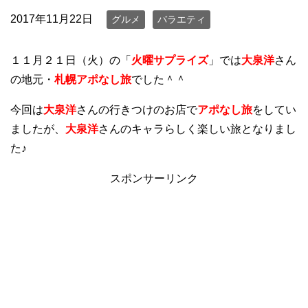
2017年11月22日
グルメ
バラエティ
１１月２１日（火）の「
火曜サプライズ
」では
大泉洋
さん
の地元・
札幌アポなし旅
でした＾＾
今回は
大泉洋
さんの行きつけのお店で
アポなし旅
をしてい
ましたが、
大泉洋
さんのキャラらしく楽しい旅となりまし
た♪
スポンサーリンク