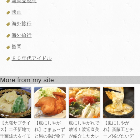
新商品感想
映画
海外旅行
海外旅行
疑問
８０年代アイドル
More from my site
【火曜サプライ
【嵐にしやが
嵐にしやがれで
【嵐にしやが
ズ】二子新地で
れ】さまぁ～ず
放送！渡辺直美
れ】斎藤工とチ
千葉雄大＆イモ
と男の揚げ物デ
が紹介したカレ
ーズ浴びたいデ