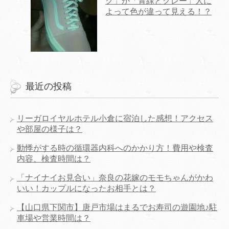
ク」か「青緑とグレー」人に
よって色が違って見える！？
最近の投稿
リーガロイヤルホテル小倉に宿泊した感想！アクセス
や部屋の様子は？
動悸がする時の循環器内科へのかかり方！費用や検査
内容、検査時間は？
「ナイナイお見合い」奈良の花嫁のモモちゃんがかわ
いい！カップルになったお相手とは？
【山口県下関市】唐戸市場はまるでお寿司の遊園地♪駐
車場や営業時間は？