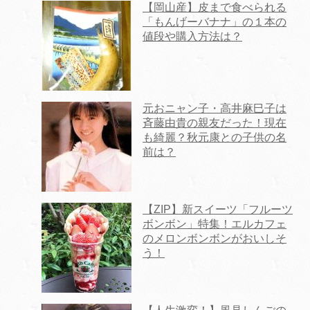
【岡山産】皮まで食べられる
「もんげーバナナ」の１本の
値段や購入方法は？
元おニャン子・高井麻巳子は
斉藤由貴の親友だった！現在
も綺麗？秋元康との子供の名
前は？
【ZIP】新スイーツ「フルーツ
ボンボン」特集！エルカフェ
のメロンボンボンがおいしそ
う！