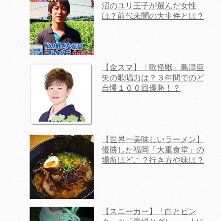
沼のユリ王子が選んだ女性
は？前代未聞の大事件とは？
【金スマ】「歌怪獣」島津亜
矢の歌唱力は？３年間でのど
自慢１００回優勝！？
【世界一美味しいラーメン】
優勝した福岡「大重食堂」の
場所はどこ？行き方や味は？
【スニーカー】「白とピン