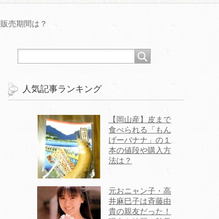
や販売期間は？
人気記事ランキング
【岡山産】皮まで
食べられる「もん
げーバナナ」の１
本の値段や購入方
法は？
元おニャン子・高
井麻巳子は斉藤由
貴の親友だった！