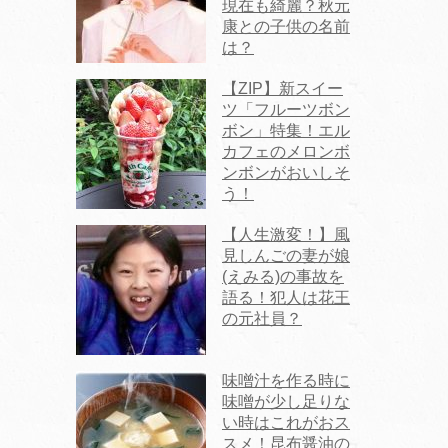
現在も綺麗？秋元
康との子供の名前
は？
【ZIP】新スイー
ツ「フルーツボン
ボン」特集！エル
カフェのメロンボ
ンボンがおいしそ
う！
【人生激変！】風
見しんごの妻が娘
(えみる)の事故を
語る！犯人は花王
の元社員？
味噌汁を作る時に
味噌が少し足りな
い時はこれがおス
スメ！昆布醤油の