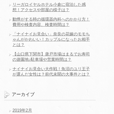
リーガロイヤルホテル小倉に宿泊した感
想！アクセスや部屋の様子は？
動悸がする時の循環器内科へのかかり方！
費用や検査内容、検査時間は？
「ナイナイお見合い」奈良の花嫁のモモち
ゃんがかわいい！カップルになったお相手
とは？
【山口県下関市】唐戸市場はまるでお寿司
の遊園地♪駐車場や営業時間は？
ナイナイお見合い大作戦！魚沼のユリ王子
が選んだ女性は？前代未聞の大事件とは？
アーカイブ
2019年2月