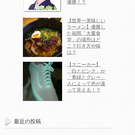
優勝！？
【世界一美味しい
ラーメン】優勝し
た福岡「大重食
堂」の場所はど
こ？行き方や味
は？
【スニーカー】
「白とピンク」か
「青緑とグレー」
人によって色が違
って見える！？
最近の投稿