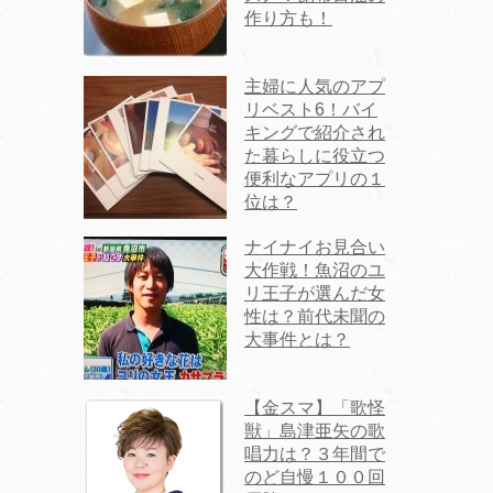
作り方も！
主婦に人気のアプ
リベスト6！バイ
キングで紹介され
た暮らしに役立つ
便利なアプリの１
位は？
ナイナイお見合い
大作戦！魚沼のユ
リ王子が選んだ女
性は？前代未聞の
大事件とは？
【金スマ】「歌怪
獣」島津亜矢の歌
唱力は？３年間で
のど自慢１００回