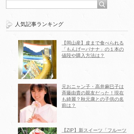
人気記事ランキング
【岡山産】皮まで食べられる
「もんげーバナナ」の１本の
値段や購入方法は？
元おニャン子・高井麻巳子は
斉藤由貴の親友だった！現在
も綺麗？秋元康との子供の名
前は？
【ZIP】新スイーツ「フルーツ