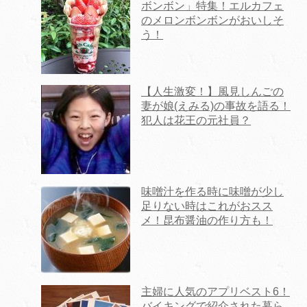
ボンボン」特集！エルカフェ
のメロンボンボンがおいしそ
う！
【人生激変！】風見しんごの
妻が娘(えみる)の事故を語る！
犯人は花王の元社員？
味噌汁を作る時に味噌が少し
足りない時はこれがおスス
メ！昆布醤油の作り方も！
主婦に人気のアプリベスト6！
バイキングで紹介された暮ら