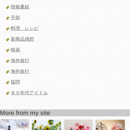
情報番組
手術
料理、レシピ
新商品感想
映画
海外旅行
海外旅行
疑問
８０年代アイドル
More from my site