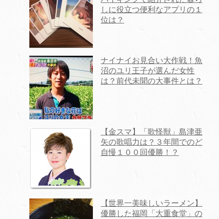
しに役立つ便利なアプリの１
位は？
ナイナイお見合い大作戦！魚
沼のユリ王子が選んだ女性
は？前代未聞の大事件とは？
【金スマ】「歌怪獣」島津亜
矢の歌唱力は？３年間でのど
自慢１００回優勝！？
【世界一美味しいラーメン】
優勝した福岡「大重食堂」の