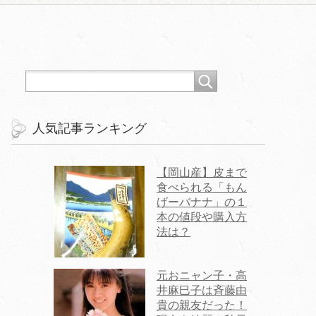
？
人気記事ランキング
【岡山産】皮まで
食べられる「もん
げーバナナ」の１
本の値段や購入方
法は？
元おニャン子・高
井麻巳子は斉藤由
貴の親友だった！