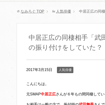
なみろぐ
TOP
人気俳優
中居正広の同
中居正広の同棲相手「武
の振り付けをしていた？
2017年3月15日
人気俳優
こんにちは。
元SMAP
中居正広
さんが６年もの間同棲してい
お相手は一般の方で、振付師の
武田舞香
さんで