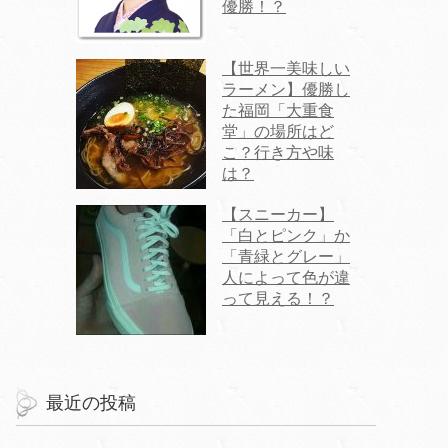
優勝！？
【世界一美味しい
ラーメン】優勝し
た福岡「大重食
堂」の場所はど
こ？行き方や味
は？
【スニーカー】
「白とピンク」か
「青緑とグレー」
人によって色が違
って見える！？
最近の投稿