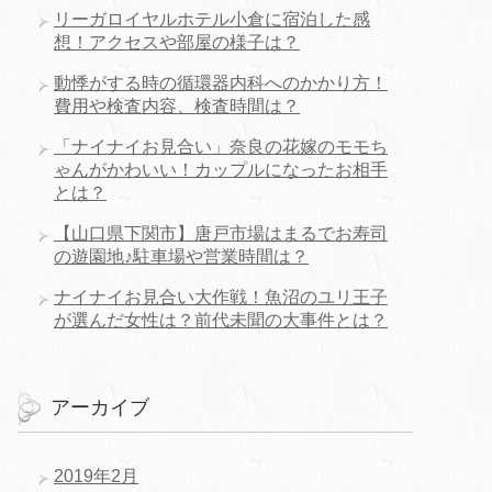
リーガロイヤルホテル小倉に宿泊した感
想！アクセスや部屋の様子は？
動悸がする時の循環器内科へのかかり方！
費用や検査内容、検査時間は？
「ナイナイお見合い」奈良の花嫁のモモち
ゃんがかわいい！カップルになったお相手
とは？
【山口県下関市】唐戸市場はまるでお寿司
の遊園地♪駐車場や営業時間は？
ナイナイお見合い大作戦！魚沼のユリ王子
が選んだ女性は？前代未聞の大事件とは？
アーカイブ
2019年2月