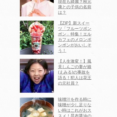
現在も綺麗？秋元
康との子供の名前
は？
【ZIP】新スイー
ツ「フルーツボン
ボン」特集！エル
カフェのメロンボ
ンボンがおいしそ
う！
【人生激変！】風
見しんごの妻が娘
(えみる)の事故を
語る！犯人は花王
の元社員？
味噌汁を作る時に
味噌が少し足りな
い時はこれがおス
スメ！昆布醤油の