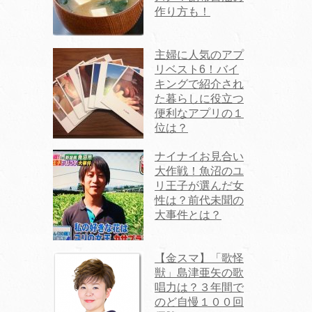
作り方も！
主婦に人気のアプ
リベスト6！バイ
キングで紹介され
た暮らしに役立つ
便利なアプリの１
位は？
ナイナイお見合い
大作戦！魚沼のユ
リ王子が選んだ女
性は？前代未聞の
大事件とは？
【金スマ】「歌怪
獣」島津亜矢の歌
唱力は？３年間で
のど自慢１００回