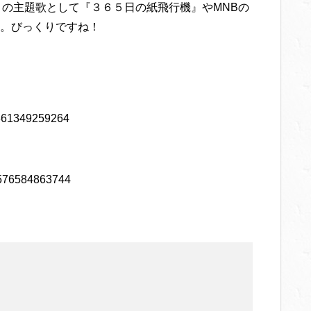
』の主題歌として『３６５日の紙飛行機』やMNBの
。びっくりですね！
16361349259264
76576584863744