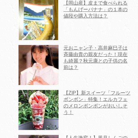
【岡山産】皮まで食べられる
「もんげーバナナ」の１本の
値段や購入方法は？
元おニャン子・高井麻巳子は
斉藤由貴の親友だった！現在
も綺麗？秋元康との子供の名
前は？
【ZIP】新スイーツ「フルーツ
ボンボン」特集！エルカフェ
のメロンボンボンがおいしそ
う！
【人生激変！】風見しんごの