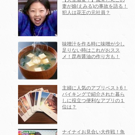
妻が娘(えみる)の事故を語る！
犯人は花王の元社員？
味噌汁を作る時に味噌が少し
足りない時はこれがおスス
メ！昆布醤油の作り方も！
主婦に人気のアプリベスト6！
バイキングで紹介された暮ら
しに役立つ便利なアプリの１
位は？
ナイナイお見合い大作戦！魚