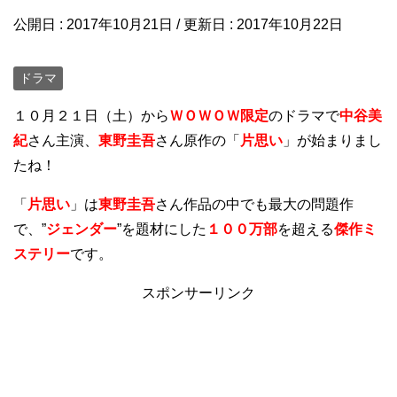
公開日 :
2017年10月21日
/ 更新日 :
2017年10月22日
ドラマ
１０月２１日（土）から
ＷＯＷＯＷ限定
のドラマで
中谷美
紀
さん主演、
東野圭吾
さん原作の「
片思い
」が始まりまし
たね！
「
片思い
」は
東野圭吾
さん作品の中でも最大の問題作
で、”
ジェンダー
”を題材にした
１００万部
を超える
傑作ミ
ステリー
です。
スポンサーリンク