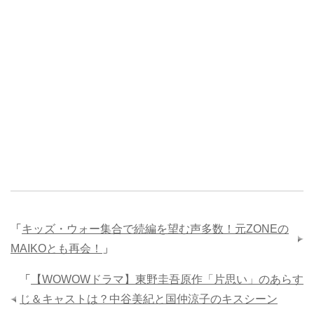
「
キッズ・ウォー集合で続編を望む声多数！元ZONEの
MAIKOとも再会！
」
「
【WOWOWドラマ】東野圭吾原作「片思い」のあらす
じ＆キャストは？中谷美紀と国仲涼子のキスシーン