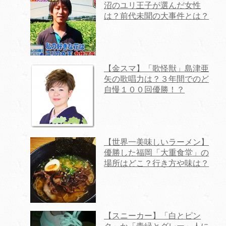
沼のユリ王子が選んだ女性
は？前代未聞の大事件とは？
【金スマ】「歌怪獣」島津亜
矢の歌唱力は？３年間でのど
自慢１００回優勝！？
【世界一美味しいラーメン】
優勝した福岡「大重食堂」の
場所はどこ？行き方や味は？
【スニーカー】「白とピン