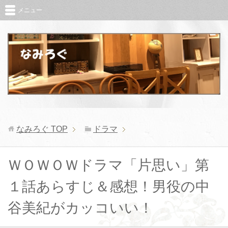
メニュー
なみろぐ
TOP
ドラマ
ＷＯＷＯＷドラマ「片思い」第
１話あらすじ＆感想！男役の中
谷美紀がカッコいい！