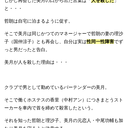
しかし再会した美月の口から出た言葉は「
人を殺した
」
と・・・
哲朗は自宅に泊まるように促す。
そこで美月は同じかつてのマネージャーで哲朗の妻の理沙
子（国仲涼子）とも再会し、自分は実は
性同一性障害
でず
っと男だったと告白。
美月が人を殺した理由は・・・
クラブで男として勤めているバーテンダーの美月。
そこで働くホステスの香里（中村アン）につきまとうスト
ーカーを車内で首を締めて殺害したという。
それを知った哲朗と理沙子、美月の元恋人・中尾功輔も加