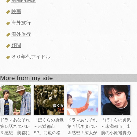
新商品感想
映画
海外旅行
海外旅行
疑問
８０年代アイドル
More from my site
ドラマあなそれ
「ぼくらの勇気
ドラマあなそれ
「ぼくらの勇気
第５話ネタバレ
～未満都市
第４話ネタバレ
～未満都市」出
＆感想！美都に
SP」に嵐の松
＆感想！涼太が
演の小原裕貴の