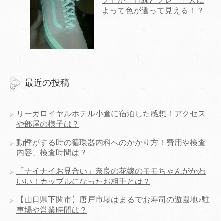
ク」か「青緑とグレー」人に
よって色が違って見える！？
最近の投稿
リーガロイヤルホテル小倉に宿泊した感想！アクセス
や部屋の様子は？
動悸がする時の循環器内科へのかかり方！費用や検査
内容、検査時間は？
「ナイナイお見合い」奈良の花嫁のモモちゃんがかわ
いい！カップルになったお相手とは？
【山口県下関市】唐戸市場はまるでお寿司の遊園地♪駐
車場や営業時間は？