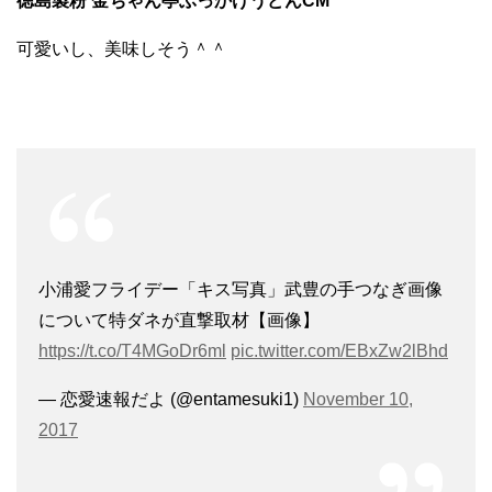
徳島製粉 金ちゃん亭ぶっかけうどんCM
可愛いし、美味しそう＾＾
小浦愛フライデー「キス写真」武豊の手つなぎ画像
について特ダネが直撃取材【画像】
https://t.co/T4MGoDr6ml
pic.twitter.com/EBxZw2lBhd
— 恋愛速報だよ (@entamesuki1)
November 10,
2017