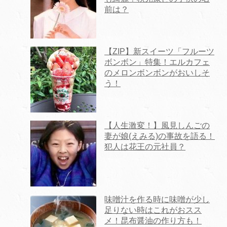
前は？
【ZIP】新スイーツ「フルーツ
ボンボン」特集！エルカフェ
のメロンボンボンがおいしそ
う！
【人生激変！】風見しんごの
妻が娘(えみる)の事故を語る！
犯人は花王の元社員？
味噌汁を作る時に味噌が少し
足りない時はこれがおスス
メ！昆布醤油の作り方も！