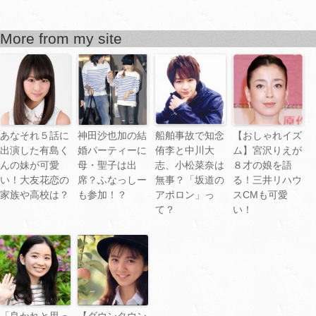
More from my site
あなそれ５話に
神田沙也加の結
船舶事故で知念
【おしゃれイズ
出演した有島く
婚パーティーに
侑李と中川大
ム】宮沢りえが
んの妹が可愛
母・聖子は出
志、小松菜奈は
８才の娘を語
い！大友花恋の
席？ふなっしー
無事？「坂道の
る！三井リハウ
家族や高校は？
も参加！？
アポロン」っ
スCMも可愛
て？
い！