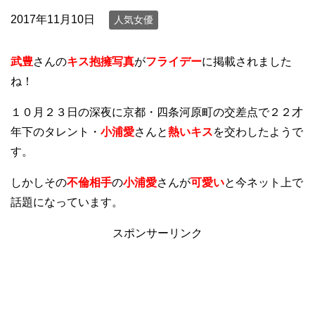
2017年11月10日
人気女優
武豊
さんの
キス抱擁写真
が
フライデー
に掲載されました
ね！
１０月２３日の深夜に京都・四条河原町の交差点で２２才
年下のタレント・
小浦愛
さんと
熱いキス
を交わしたようで
す。
しかしその
不倫相手
の
小浦愛
さんが
可愛い
と今ネット上で
話題になっています。
スポンサーリンク