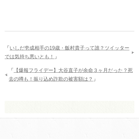
「
いしだ壱成相手の19歳・飯村貴子って誰？ツイッター
では気持ち悪いとも！
」
「
【爆報フライデー】大谷直子が余命３ヶ月だった？死
去の噂も！振り込め詐欺の被害額は？
」