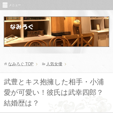
メニュー
なみろぐ
TOP
人気女優
武豊とキス抱擁した相手・小浦
愛が可愛い！彼氏は武幸四郎？
結婚歴は？