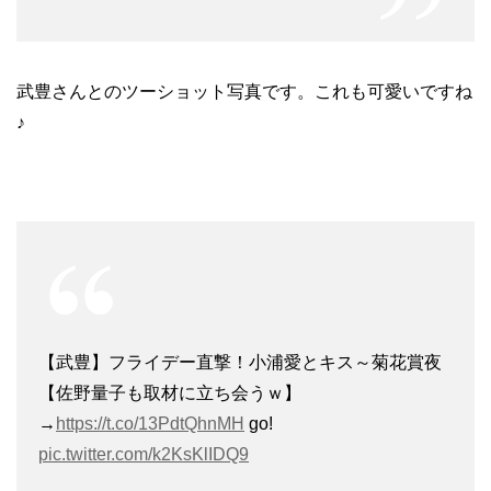
武豊さんとのツーショット写真です。これも可愛いですね
♪
【武豊】フライデー直撃！小浦愛とキス～菊花賞夜
【佐野量子も取材に立ち会うｗ】
→
https://t.co/13PdtQhnMH
go!
pic.twitter.com/k2KsKlIDQ9