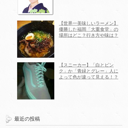
【世界一美味しいラーメン】
優勝した福岡「大重食堂」の
場所はどこ？行き方や味は？
【スニーカー】「白とピン
ク」か「青緑とグレー」人に
よって色が違って見える！？
最近の投稿