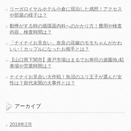
リーガロイヤルホテル小倉に宿泊した感想！アクセス
や部屋の様子は？
動悸がする時の循環器内科へのかかり方！費用や検査
内容、検査時間は？
「ナイナイお見合い」奈良の花嫁のモモちゃんがかわ
いい！カップルになったお相手とは？
【山口県下関市】唐戸市場はまるでお寿司の遊園地♪駐
車場や営業時間は？
ナイナイお見合い大作戦！魚沼のユリ王子が選んだ女
性は？前代未聞の大事件とは？
アーカイブ
2019年2月