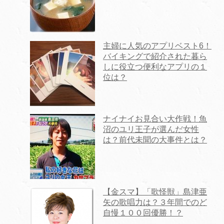
主婦に人気のアプリベスト6！
バイキングで紹介された暮ら
しに役立つ便利なアプリの１
位は？
ナイナイお見合い大作戦！魚
沼のユリ王子が選んだ女性
は？前代未聞の大事件とは？
【金スマ】「歌怪獣」島津亜
矢の歌唱力は？３年間でのど
自慢１００回優勝！？